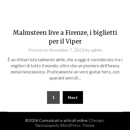
Malmsteen live a Firenze, i biglietti
per il Viper
Posted on
November 7, 2023
by
admin
È un chitarrista talmente abile, che a oggi è considerato tra i
migliori di tutto il mondo, oltre che un pioniere dell’heavy
metal neoclassico. Praticamente un vero guitar hero, con
quarant’anni di…
Posts
1
Next
pagination
©2026 Comunicati e articoli online
| Design:
Newspaperly WordPress Theme