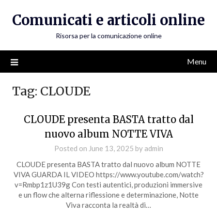
Skip
Comunicati e articoli online
to
content
Risorsa per la comunicazione online
Menu
Tag:
CLOUDE
CLOUDE presenta BASTA tratto dal
nuovo album NOTTE VIVA
Posted on
June 13, 2025
by
admin
CLOUDE presenta BASTA tratto dal nuovo album NOTTE
VIVA GUARDA IL VIDEO https://www.youtube.com/watch?
v=Rmbp1z1U39g Con testi autentici, produzioni immersive
e un flow che alterna riflessione e determinazione, Notte
Viva racconta la realtà di…