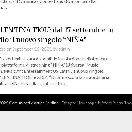
udicata il Christmas Contest andato in onda nella
rnata…
LENTINA TIOLI: dal 17 settembre in
dio il nuovo singolo “NIÑA”
ted on
September 16, 2021
by
admin
17 settembre sarà disponibile in rotazione radiofonica e
e piattaforme di streaming “NIÑA” (Universal Music
n/Music Art Entertainment US Latin), il nuovo singolo
ALENTINA TIOLI e XRIZ. “Niña” mescola la straordinaria
lità dell’artista alla caratteristica…
026 Comunicati e articoli online
| Design:
Newspaperly WordPress Th