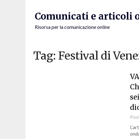
Skip
to
Comunicati e articoli 
content
Risorsa per la comunicazione online
Tag:
Festival di Vene
VA
Ch
se
di
Pos
L’ar
onda