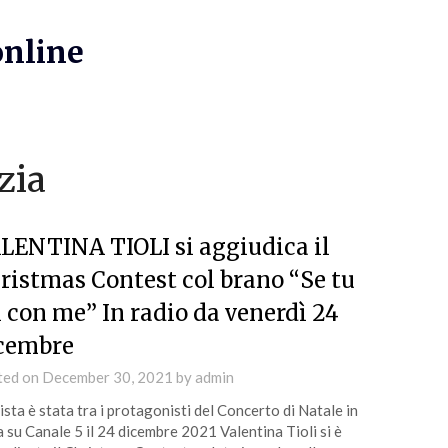
online
zia
LENTINA TIOLI si aggiudica il
ristmas Contest col brano “Se tu
i con me” In radio da venerdì 24
cembre
ted on
December 30, 2021
by
admin
tista è stata tra i protagonisti del Concerto di Natale in
 su Canale 5 il 24 dicembre 2021 Valentina Tioli si è