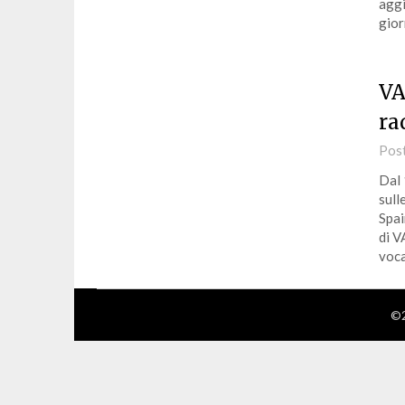
aggi
gio
VA
ra
Pos
Dal 
sull
Spai
di V
voca
©2