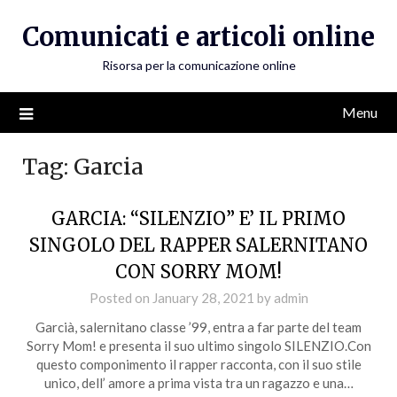
Skip
Comunicati e articoli online
to
content
Risorsa per la comunicazione online
Menu
Tag:
Garcia
GARCIA: “SILENZIO” E’ IL PRIMO
SINGOLO DEL RAPPER SALERNITANO
CON SORRY MOM!
Posted on
January 28, 2021
by
admin
Garcià, salernitano classe ’99, entra a far parte del team
Sorry Mom! e presenta il suo ultimo singolo SILENZIO.Con
questo componimento il rapper racconta, con il suo stile
unico, dell’ amore a prima vista tra un ragazzo e una…