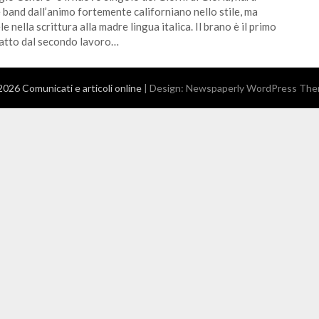
 band dall’animo fortemente californiano nello stile, ma
le nella scrittura alla madre lingua italica. Il brano è il primo
atto dal secondo lavoro…
026 Comunicati e articoli online
| Design:
Newspaperly WordPress Th