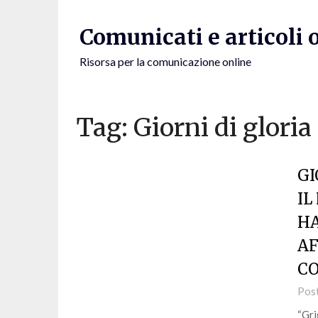
Skip
to
Comunicati e articoli 
content
Risorsa per la comunicazione online
Tag:
Giorni di gloria
GI
IL
HA
AF
CO
Pos
“Gri