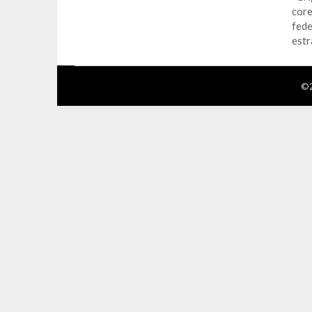
core
fede
estr
©2