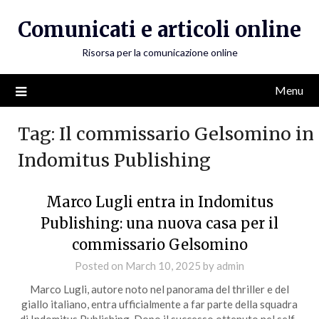
Skip
Comunicati e articoli online
to
content
Risorsa per la comunicazione online
Menu
Tag:
Il commissario Gelsomino in
Indomitus Publishing
Marco Lugli entra in Indomitus
Publishing: una nuova casa per il
commissario Gelsomino
Posted on
March 10, 2025
by
admin
Marco Lugli, autore noto nel panorama del thriller e del
giallo italiano, entra ufficialmente a far parte della squadra