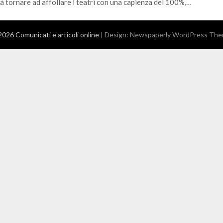
à tornare ad affollare i teatri con una capienza del 100%,…
026 Comunicati e articoli online
| Design:
Newspaperly WordPress Th