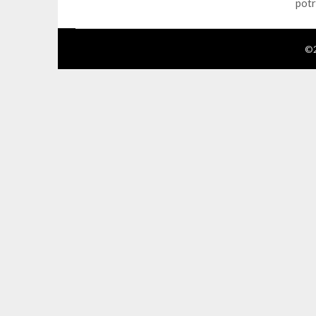
potr
©2