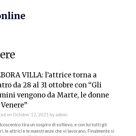
online
ere
BORA VILLA: l’attrice torna a
atro da 28 al 31 ottobre con “Gli
mini vengono da Marte, le donne
 Venere”
ted on
October 12, 2021
by
admin
alcoscenico tira un sospiro di sollievo, e con lui tutti gli
ri, le attrici e le maestranze che vi lavorano. Finalmente si