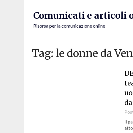
Skip
to
Comunicati e articoli 
content
Risorsa per la comunicazione online
Tag:
le donne da Ven
DE
te
uo
da
Pos
Il p
atto