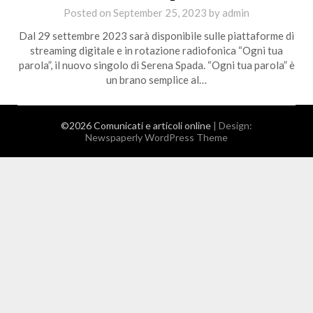
Posted on
September 25, 2023
by
admin
Dal 29 settembre 2023 sarà disponibile sulle piattaforme di
streaming digitale e in rotazione radiofonica “Ogni tua
parola”, il nuovo singolo di Serena Spada. “Ogni tua parola” è
un brano semplice al…
©2026 Comunicati e articoli online
| Design:
Newspaperly WordPress Theme