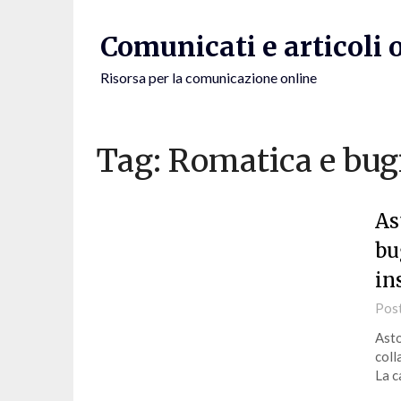
Skip
to
Comunicati e articoli 
content
Risorsa per la comunicazione online
Tag:
Romatica e bug
As
bu
in
Pos
Asto
coll
La c