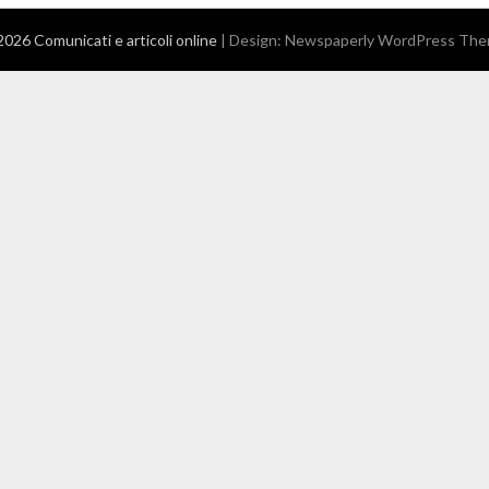
026 Comunicati e articoli online
| Design:
Newspaperly WordPress Th