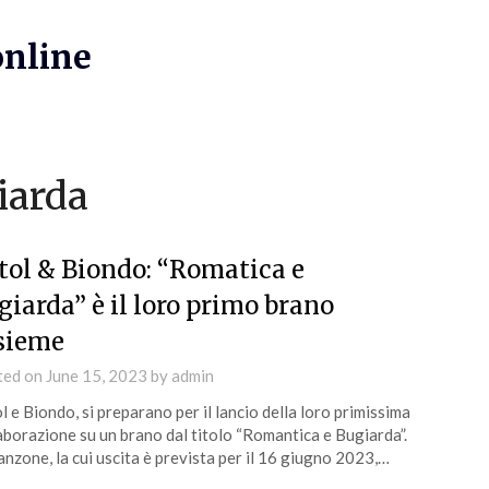
online
iarda
tol & Biondo: “Romatica e
giarda” è il loro primo brano
sieme
ted on
June 15, 2023
by
admin
l e Biondo, si preparano per il lancio della loro primissima
aborazione su un brano dal titolo “Romantica e Bugiarda”.
anzone, la cui uscita è prevista per il 16 giugno 2023,…