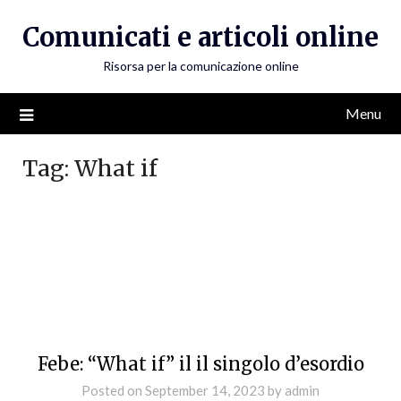
Skip
Comunicati e articoli online
to
content
Risorsa per la comunicazione online
Menu
Tag:
What if
Febe: “What if” il il singolo d’esordio
Posted on
September 14, 2023
by
admin