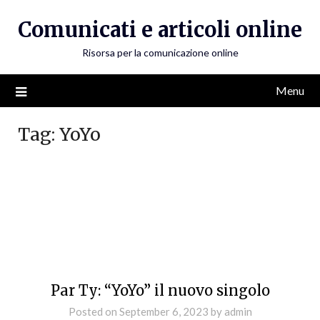
Skip
Comunicati e articoli online
to
content
Risorsa per la comunicazione online
Menu
Tag:
YoYo
Par Ty: “YoYo” il nuovo singolo
Posted on
September 6, 2023
by
admin