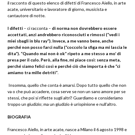
il racconto di questo elenco di difetti di Francesco Aiello, in arte
acate, universitario e lavoratore di giorno, musicista e
cantautore di notte.
I difetti
– ci racconta –
di norma non dovrebbero essere
accettati, anzi andrebbero riconosciuti e rimossi (“vedi i
miei sbagli in blu ray”). Invece, a me vanno bene, anche
perché non posso farci nulla (“coccolo la sfiga ma mi lascia le
dita”). “Quando mai non è ok” ripeto a me stesso a mo’ di
presa per il culo. Però, alla fine, mi piace così: senza meta,
perché siamo felici così e perché ciò che importa è che “ci
amiamo tra mille detriti”
.
Insomma, quello che conta è amarsi. Dopo tutto quello che non
va o che può accadere, cosa serve se non un sano amore per se
stessi, che poi si riflette sugli altri? Guardiamo e consideriamo
troppo un giudizio; ma un giudizio è un’opinione e null’altro.
BIOGRAFIA
Francesco Aiello, in arte acate, nasce a Milano il 6 agosto 1998 e