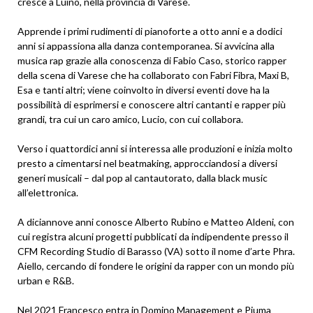
cresce a Luino, nella provincia di Varese.
Apprende i primi rudimenti di pianoforte a otto anni e a dodici
anni si appassiona alla danza contemporanea. Si avvicina alla
musica rap grazie alla conoscenza di Fabio Caso, storico rapper
della scena di Varese che ha collaborato con Fabri Fibra, Maxi B,
Esa e tanti altri; viene coinvolto in diversi eventi dove ha la
possibilità di esprimersi e conoscere altri cantanti e rapper più
grandi, tra cui un caro amico, Lucio, con cui collabora.
Verso i quattordici anni si interessa alle produzioni e inizia molto
presto a cimentarsi nel beatmaking, approcciandosi a diversi
generi musicali – dal pop al cantautorato, dalla black music
all’elettronica.
A diciannove anni conosce Alberto Rubino e Matteo Aldeni, con
cui registra alcuni progetti pubblicati da indipendente presso il
CFM Recording Studio di Barasso (VA) sotto il nome d’arte Phra.
Aiello, cercando di fondere le origini da rapper con un mondo più
urban e R&B.
Nel 2021 Francesco entra in Domino Management e Piuma