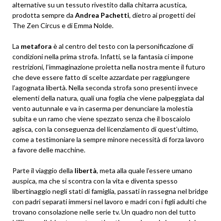
alternative su un tessuto rivestito dalla chitarra acustica,
prodotta sempre da
Andrea Pachetti
, dietro ai progetti dei
The Zen Circus e di Emma Nolde.
La
metafora
è al centro del testo con la personificazione di
condizioni nella prima strofa. Infatti, se la fantasia ci impone
restrizioni, l’immaginazione proietta nella nostra mente il futuro
che deve essere fatto di scelte azzardate per raggiungere
l’agognata libertà. Nella seconda strofa sono presenti invece
elementi della natura, quali una foglia che viene palpeggiata dal
vento autunnale e va in caserma per denunciare la molestia
subita e un ramo che viene spezzato senza che il boscaiolo
agisca, con la conseguenza del licenziamento di quest’ultimo,
come a testimoniare la sempre minore necessità di forza lavoro
a favore delle macchine.
Parte il viaggio della
libertà
, meta alla quale l’essere umano
auspica, ma che si scontra con la vita e diventa spesso
libertinaggio negli stati di famiglia, passati in rassegna nel bridge
con padri separati immersi nel lavoro e madri con i figli adulti che
trovano consolazione nelle serie tv. Un quadro non del tutto