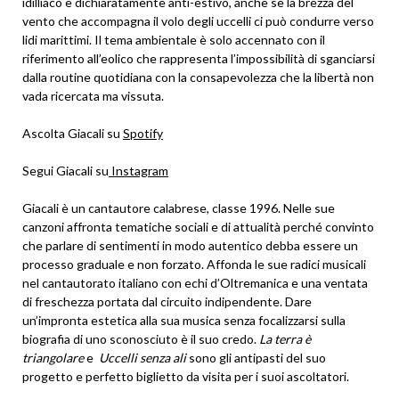
idilliaco e dichiaratamente anti-estivo, anche se la brezza del
vento che accompagna il volo degli uccelli ci può condurre verso
lidi marittimi. Il tema ambientale è solo accennato con il
riferimento all’eolico che rappresenta l’impossibilità di sganciarsi
dalla routine quotidiana con la consapevolezza che la libertà non
vada ricercata ma vissuta.
Ascolta Giacali su
Spotify
Segui Giacali su
Instagram
Giacali è un cantautore calabrese, classe 1996. Nelle sue
canzoni affronta tematiche sociali e di attualità perché convinto
che parlare di sentimenti in modo autentico debba essere un
processo graduale e non forzato. Affonda le sue radici musicali
nel cantautorato italiano con echi d’Oltremanica e una ventata
di freschezza portata dal circuito indipendente. Dare
un’impronta estetica alla sua musica senza focalizzarsi sulla
biografia di uno sconosciuto è il suo credo.
La terra è
triangolare
e
Uccelli senza ali
sono gli antipasti del suo
progetto e perfetto biglietto da visita per i suoi ascoltatori.