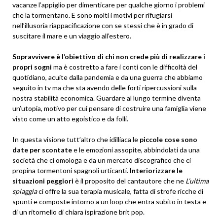
vacanze l’appiglio per dimenticare per qualche giorno i problemi
che la tormentano. E sono molti i motivi per rifugiarsi
nell’illusoria riappacificazione con se stessi che è in grado di
suscitare il mare e un viaggio all’estero.
Sopravvivere è l’obiettivo di chi non crede più di realizzare i
propri sogni
ma è costretto a fare i conti con le difficoltà del
quotidiano, acuite dalla pandemia e da una guerra che abbiamo
seguito in tv ma che sta avendo delle forti ripercussioni sulla
nostra stabilità economica. Guardare al lungo termine diventa
un’utopia, motivo per cui pensare di costruire una famiglia viene
visto come un atto egoistico e da folli.
In questa visione tutt’altro che idilliaca le
piccole cose sono
date per scontate
e le emozioni assopite, abbindolati da una
società che ci omologa e da un mercato discografico che ci
propina tormentoni spagnoli urticanti.
Interiorizzare le
situazioni peggiori
è il proposito del cantautore che ne
L’ultima
spiaggia
ci offre la sua terapia musicale, fatta di strofe ricche di
spunti e composte intorno a un loop che entra subito in testa e
di un ritornello di chiara ispirazione brit pop.