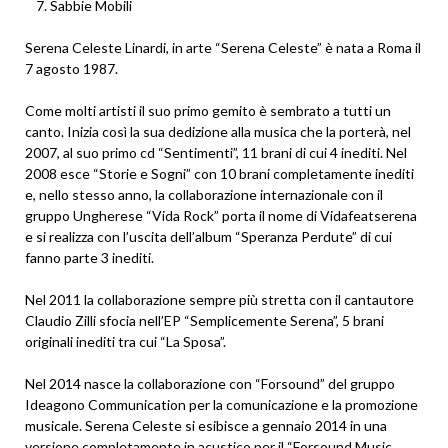
Sabbie Mobili
Serena Celeste Linardi, in arte “Serena Celeste” è nata a Roma il
7 agosto 1987.
Come molti artisti il suo primo gemito è sembrato a tutti un
canto. Inizia così la sua dedizione alla musica che la porterà, nel
2007, al suo primo cd “Sentimenti”, 11 brani di cui 4 inediti. Nel
2008 esce “Storie e Sogni” con 10 brani completamente inediti
e, nello stesso anno, la collaborazione internazionale con il
gruppo Ungherese “Vida Rock” porta il nome di Vidafeatserena
e si realizza con l’uscita dell’album “Speranza Perdute” di cui
fanno parte 3 inediti.
Nel 2011 la collaborazione sempre più stretta con il cantautore
Claudio Zilli sfocia nell’EP “Semplicemente Serena”, 5 brani
originali inediti tra cui “La Sposa”.
Nel 2014 nasce la collaborazione con “Forsound” del gruppo
Ideagono Communication per la comunicazione e la promozione
musicale. Serena Celeste si esibisce a gennaio 2014 in una
versione completamente in acustico per il “Forsound Music