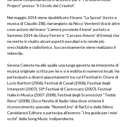
Project” presso “il Circolo dei Creativi”.
Nel maggio 2014 viene ripubblicato il brano “La Sposa” (testo e
musica di Claudio Zilli), riarrangiato da Nicco Verrienti (tra le altre
cose autore del brano “L’amore possiede il bene” portato a
Sanremo 2014 da Giusy Ferreri e “Cercavo Amore” di Emma) che
ne mette in risalto alcuni aspetti peculiari e lo rende più
orecchiabile e radiofonico. Successivamente viene realizzato il
videoclip.
Serena Celeste ha alle spalle una lunga gavetta da interprete di
musica originale scritta per lei e si è esibita in numerosi locali. Ha
partecipato a diversi appuntamenti tra cui il Festival in Onore di
Lucio Battisti (2006), Festival di Casali (2006), Festival degli
Interpreti (2007), 50° Festival di Castrocaro (2007), Festival
Italia in Musica (2007-2008), Festival degli Sconosciuti “Teddy
Reno” (2008), Disco Novità di Radio Idea dove ottiene il
riconoscimento speciale “NumeriUno” di Rai Eri e della Sileno
Candelaresi Editore e partecipa all’evento “Una guida per i miei
occhi” della Song Music Indipendente.