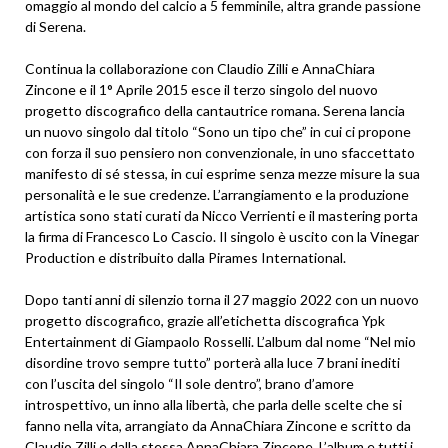
omaggio al mondo del calcio a 5 femminile, altra grande passione
di Serena.
Continua la collaborazione con Claudio Zilli e AnnaChiara
Zincone e il 1° Aprile 2015 esce il terzo singolo del nuovo
progetto discografico della cantautrice romana. Serena lancia
un nuovo singolo dal titolo “Sono un tipo che” in cui ci propone
con forza il suo pensiero non convenzionale, in uno sfaccettato
manifesto di sé stessa, in cui esprime senza mezze misure la sua
personalità e le sue credenze. L’arrangiamento e la produzione
artistica sono stati curati da Nicco Verrienti e il mastering porta
la firma di Francesco Lo Cascio. Il singolo è uscito con la Vinegar
Production e distribuito dalla Pirames International.
Dopo tanti anni di silenzio torna il 27 maggio 2022 con un nuovo
progetto discografico, grazie all’etichetta discografica Ypk
Entertainment di Giampaolo Rosselli. L’album dal nome “Nel mio
disordine trovo sempre tutto” porterà alla luce 7 brani inediti
con l’uscita del singolo “Il sole dentro”, brano d’amore
introspettivo, un inno alla libertà, che parla delle scelte che si
fanno nella vita, arrangiato da AnnaChiara Zincone e scritto da
Claudio Zilli e dalla stessa AnnaChiara Zincone. L’album e tutti i