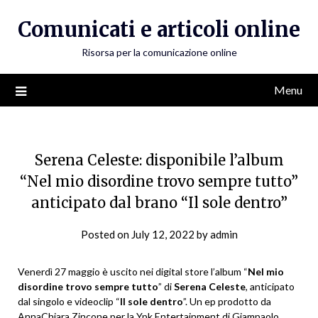
Skip
Comunicati e articoli online
to
content
Risorsa per la comunicazione online
Menu
Serena Celeste: disponibile l’album
“Nel mio disordine trovo sempre tutto”
anticipato dal brano “Il sole dentro”
Posted on
July 12, 2022
by
admin
Venerdì 27 maggio è uscito nei digital store l’album “
Nel mio
disordine trovo sempre tutto
” di
Serena Celeste
, anticipato
dal singolo e videoclip “
Il sole dentro
”. Un ep prodotto da
AnnaChiara Zincone per la Ypk Entertainment di Giampaolo