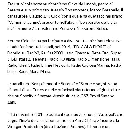
Tra i suoi collaboratori ricordiamo Osvaldo Linardi, padre di
Serena e suo primo fan, Alessio Bonamoneta, Marco Baranello, il
cantautore Claudio Zilli, Giox (con il quale ha duettato nel brano
“Vampiri e lacrime”, presente nell’album “Lo spartito della vita
mia”), Simone Zani, Valeriano Perrazza, Nazzareno Rubei.
Serena Celeste ha partecipato a diverse trasmissioni televisive
e radiofoniche tra le quali, nel 2014, “EDICOLA FIORE” di
Fiorello su Radio2, Rai Sat2000, Lazio Channel, Rete Oro, Super
3, Blu-Italia2, Televita, Radio l’Olgiata, Radio Dimensione Italia,
Radio Idea, Studio Emme Network, Radio Gioiosa Marina, Radio
Luiss, Radio Manà Manà.
I suoi album “Semplicemente Serena” e “Storie e sogni” sono
disponibili su iTunes e nelle principali piattaforme digitali, oltre
che su Spotify e Shazam distribuiti dalla GSZ Pro di Simone
Zani.
Il 13 novembre 2015 è uscito il suo nuovo singolo “Autogol”, che
segna l’inizio della collaborazione con AnnaChiara Zincone e la
Vinegar Production (distribuzione Pirames). Il brano è un