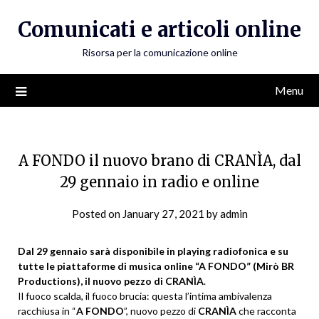
Skip
Comunicati e articoli online
to
content
Risorsa per la comunicazione online
Menu
A FONDO il nuovo brano di CRANÌA, dal
29 gennaio in radio e online
Posted on
January 27, 2021
by
admin
Dal 29 gennaio sarà disponibile in playing radiofonica e su
tutte le piattaforme di musica online “A FONDO” (Mirò BR
Productions), il nuovo pezzo di CRANÌA
.
Il fuoco scalda, il fuoco brucia: questa l’intima ambivalenza
racchiusa in “
A FONDO
”, nuovo pezzo di
CRANÌA
che racconta