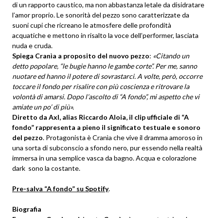
di un rapporto caustico, ma non abbastanza letale da disidratare
l’amor proprio. Le sonorità del pezzo sono caratterizzate da
suoni cupi che ricreano le atmosfere delle profondità
acquatiche e mettono in risalto la voce dell’performer, lasciata
nuda e cruda.
Spiega Cranìa a proposito del nuovo pezzo
:
«
Citando un
detto popolare, “le bugie hanno le gambe corte”. Per me, sanno
nuotare ed hanno il potere di sovrastarci. A volte, però, occorre
toccare il fondo per risalire con più coscienza e ritrovare la
volontà di amarsi. Dopo l’ascolto di “A fondo”, mi aspetto che vi
amiate un po’ di più
».
Diretto da Axl, alias Riccardo Aloia, il clip ufficiale di “A
fondo” rappresenta a pieno il significato testuale e sonoro
del pezzo
. Protagonista è Cranìa che vive il dramma amoroso in
una sorta di subconscio a sfondo nero, pur essendo nella realtà
immersa in una semplice vasca da bagno. Acqua e colorazione
dark sono la costante.
Pre-salva “A fondo” su Spotify
.
Biografia