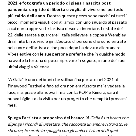
2021, e fotografa un periodo di piena rinascita post
pandemia, un grido di libertà e voglia di vivere nel periodo
più caldo dell’anno.
Dentro questo pezzo sono racchiusi tutti i
piccoli momenti vissuti con gli amici, con uno sguardo al passato
a cui non troppe volte l’artista riesce a rinunciare. L’estate dei
22, delle serate a guardare l’Italia sollevare la coppa a Wembley,
di infinite birre, vino e gin. L’estate di persone che sono entrate
nel cuore dell’artista e che poco dopo ha dovuto allontanare.
Vibes estive con le sue persone preferite che in qualche modo
ha avuto la fortuna di poter riprovare in seguito, in uno dei suoi
ultimi viaggi a Valencia.
“A Galla” è uno dei brani che stillpani ha portato nel 2021 al
Pinewood Festival e fino ad ora non era riuscita mai a vedere la
luce, ma, grazie alla nuova firma con LaPOP e Kimura, sarà il
nuovo biglietto da visita per un progetto che riempirà i prossimi
mesi.
Spiega l’artista a proposito del brano:
“A Galla è un brano che
dipinge i ricordi di un’estate, che racconta un amore ritrovato, le
sbronze, le serate in spiaggia con gli amici e i ricordi di quei