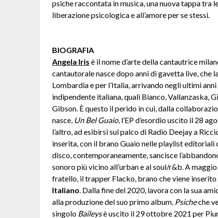
psiche raccontata in musica, una nuova tappa tra le 
liberazione psicologica e all’amore per se stessi.
BIOGRAFIA
Angela Iris
è il nome d’arte della cantautrice milan
cantautorale nasce dopo anni di gavetta live, che la 
Lombardia e per l’Italia, arrivando negli ultimi ann
indipendente italiana, quali Bianco, Vallanzaska, 
Gibson. È questo il perido in cui, dalla collaboraz
nasce,
Un Bel Guaio
, l’EP d’esordio uscito il 28 ag
l’altro, ad esibirsi sul palco di Radio Deejay a Ric
inserita, con il brano Guaio nelle playlist editoriali
disco, contemporaneamente, sancisce l’abbandono d
sonoro più vicino all’urban e al soul/r&b. A magg
fratello, il trapper Flacko, brano che viene inserito
Italiano
. Dalla fine del 2020, lavora con la sua am
alla produzione del suo primo album,
Psiche
che ve
singolo
Baileys
è uscito il 29 ottobre 2021 per 