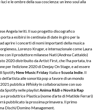
luci e le ombre della sua coscienza: un inno soul alla
ese Angela Ieriti. Il suo progetto discografico
porta a esibirsi in centinaia di date in giro per la
i ad aprire i concerti di nomi importanti della musica
Giorgieness, Lorenzo Kruger, e internazionale come Laura
ione con il produttore milanese Nati (Andrea Cattaldo)
osto 2020 distribuito da Artist First, che l’ha portata, tra
cione per l’edizione 2020 di Deejay On Stage, e ad essere
 di Spotify
New Music Friday
Italia e
Scuola Indie
. Il
ell’artista alle sonorità pop a favore di un mondo
io 2021 pubblica
Whisky
in collaborazione con suo
 da Spotify nelle playlist
Anima R&B
e
Novità Rap
ica e produttrice Plastica (nome d’arte di Matilde Ferrari)
rrà pubblicato la prossima primavera. Il primo
Piuma Dischi/Domino Management.