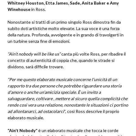
Whitney Houston, Etta James, Sade, Anita Baker e Amy
Winehouse
in Ross.
Nonostante si tratti di un primo singolo Ross dimostra fin da
subito doti artistiche molto elevate. La sua voce è una forza
della natura. Profonda, avvolgente e in grando di travolgerti in
un turbine senza fine di emozioni.
“Ain’t nobody will be like us”
canta più volte Ross, per ribadire il
concetto di autenticità di coppia che, quando le strade si
dividono, sarà difficile trovare.
“Per me questo elaborato musicale concerne l’unicità di un
rapporto tra due persone che potrebbe riguardare una storia
d’amore o anche un’amicizia speciale. È un invito a
salvaguardare, coltivare , mettere al sicuro quella complicità che
rende così vera una relazione, nonostante le situazioni ci portino
ad allontanarci, ad ostacolarci
“, così Ross descrive il proprio
elaborato musicale.
“Ain’t Nobody”
è un elaborato musicale che tocca le corde