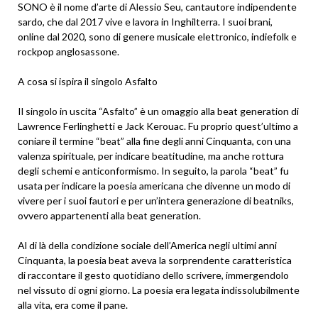
SONO è il nome d’arte di Alessio Seu, cantautore indipendente
sardo, che dal 2017 vive e lavora in Inghilterra. I suoi brani,
online dal 2020, sono di genere musicale elettronico, indiefolk e
rockpop anglosassone.
A cosa si ispira il singolo Asfalto
Il singolo in uscita “Asfalto” è un omaggio alla beat generation di
Lawrence Ferlinghetti e Jack Kerouac. Fu proprio quest’ultimo a
coniare il termine “beat” alla fine degli anni Cinquanta, con una
valenza spirituale, per indicare beatitudine, ma anche rottura
degli schemi e anticonformismo. In seguito, la parola “beat” fu
usata per indicare la poesia americana che divenne un modo di
vivere per i suoi fautori e per un’intera generazione di beatniks,
ovvero appartenenti alla beat generation.
Al di là della condizione sociale dell’America negli ultimi anni
Cinquanta, la poesia beat aveva la sorprendente caratteristica
di raccontare il gesto quotidiano dello scrivere, immergendolo
nel vissuto di ogni giorno. La poesia era legata indissolubilmente
alla vita, era come il pane.