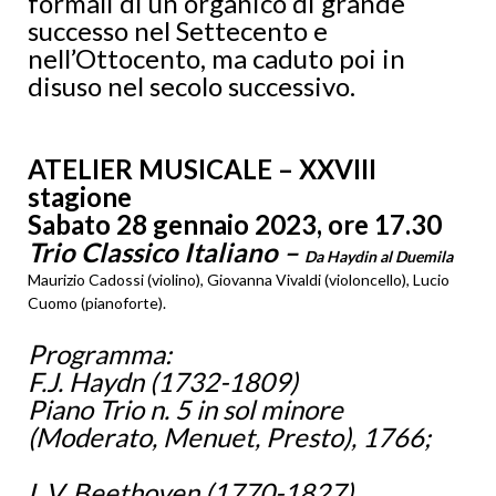
formali di un organico di grande
successo nel Settecento e
nell’Ottocento, ma caduto poi in
disuso nel secolo successivo.
ATELIER MUSICALE – XXVIII
stagione
Sabato 28 gennaio 2023, ore 17.30
Trio Classico Italiano –
Da Haydin al Duemila
Maurizio Cadossi (violino), Giovanna Vivaldi (violoncello), Lucio
Cuomo (pianoforte).
Programma:
F.J. Haydn (1732-1809)
Piano Trio n. 5 in sol minore
(Moderato, Menuet, Presto), 1766;
L.V. Beethoven (1770-1827)