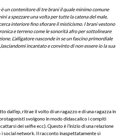
re è un contenitore di tre brani il quale minimo comune
ni a spezzare una volta per tutte la catena del male,
erca interiore fino sfiorare il misticismo. I brani vestono
onica e terreno come le sonorità afro per sottolineare
one. L’alligatore nasconde in se un fascino primordiale
,lasciandomi incantato e convinto di non essere io la sua
tto dall’ep, ritrae il volto di un ragazzo e di una ragazza in
 protagonisti svolgono in modo didascalico i compiti
cattarsi dei selfie ecc). Questo è l’inizio di una relazione
 i social network. Il racconto inaspettatamente si