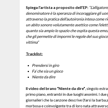
Spiega l’artista a proposito dell’EP:
“
L’alligato
denominatore è la speranza di incoraggiare gli uomi
attraverso la pratica dell’autoironia intesa come ric
un abito sonoro volutamente asettico come l’elettr
quanto sia ampio lo spazio che ospita questa emozi
che gli permette di impormi le regole del suo gioco
vittima
“
Tracklist:
Prendersi in giro
Fa’ che sia un gioco
Niente da dire
Il video del brano “Niente da dire”
, singolo estra
primo piano, entrambi in due luoghi anonimi. I due
giornalieri che la canzone descrive (farsi la barba,s
morbosa e coinvolgente tra di loro nata attraverso