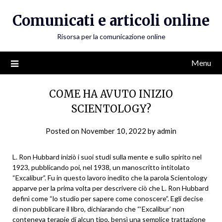
Skip
Comunicati e articoli online
to
content
Risorsa per la comunicazione online
Menu
COME HA AVUTO INIZIO
SCIENTOLOGY?
Posted on
November 10, 2022
by
admin
L. Ron Hubbard iniziò i suoi studi sulla mente e sullo spirito nel
1923, pubblicando poi, nel 1938, un manoscritto intitolato
“Excalibur”. Fu in questo lavoro inedito che la parola Scientology
apparve per la prima volta per descrivere ciò che L. Ron Hubbard
definì come “lo studio per sapere come conoscere”. Egli decise
di non pubblicare il libro, dichiarando che “‘Excalibur’ non
conteneva terapie di alcun tipo, bensì una semplice trattazione