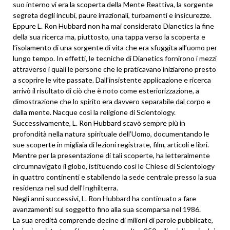
suo interno vi era la scoperta della Mente Reattiva, la sorgente
segreta degli incubi, paure irrazionali, turbamenti e insicurezze.
Eppure L. Ron Hubbard non ha mai considerato Dianetics la fine
della sua ricerca ma, piuttosto, una tappa verso la scoperta e
l’isolamento di una sorgente di vita che era sfuggita all’uomo per
lungo tempo. In effetti, le tecniche di Dianetics fornirono i mezzi
attraverso i quali le persone che le praticavano iniziarono presto
a scoprire le vite passate. Dall’insistente applicazione e ricerca
arrivò il risultato di ciò che è noto come esteriorizzazione, a
dimostrazione che lo spirito era davvero separabile dal corpo e
dalla mente. Nacque così la religione di Scientology.
Successivamente, L. Ron Hubbard scavò sempre più in
profondità nella natura spirituale dell’Uomo, documentando le
sue scoperte in migliaia di lezioni registrate, film, articoli e libri.
Mentre per la presentazione di tali scoperte, ha letteralmente
circumnavigato il globo, istituendo così le Chiese di Scientology
in quattro continenti e stabilendo la sede centrale presso la sua
residenza nel sud dell’Inghilterra.
Negli anni successivi, L. Ron Hubbard ha continuato a fare
avanzamenti sul soggetto fino alla sua scomparsa nel 1986.
La sua eredità comprende decine di milioni di parole pubblicate,