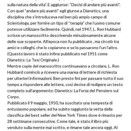
sulla natura della vita”. E aggiunse: “Decisi di andare più avanti”.
Con quel “andare più avanti” egli giunse a Dianetics, una
disciplina che s’introduceva nel ben più ampio campo di
Scientology, per fornire un tipo di “terapia” che l’uomo comune
potesse utilizzare facilmente. Quindi, nel 1947, L. Ron Hubbard
scrisse un manoscritto descrivendo minuziosamente alcune
delle sue scoperte. All’epoca non fu pubblicato , ma circolò tra
amici e colleghi, che lo copiarono e se lo passarono l’un l’altro.
(Questo lavoro è stato infine pubblicato nel 1951 come
Dianetics: La Tesi Originale.)
Mentre copie del manoscritto continuavano a circolare, L. Ron
Hubbard cominciò a ricevere una marea di lettere di richiesta
per ulteriori informazioni. Ben presto finì per passare tutto il suo
tempo a rispondere alle lettere, cosí decise di redigere un testo
completo sull’argomento: Dianetics: La Forza del Pensiero sul
Corpo.
Pubblicato il 9 maggio, 1950, ha suscitato una tempesta di
entusiasmo popolare, ed ha subito raggiunto la vetta della
classifica dei best seller del New York Times dove è rimasto per
28 settimane consecutive. Come tale, è stato il libro più
venduto sulla mente mai scritto, e rimane tale ancora oggi. Al