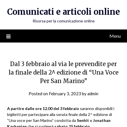
Skip
Comunicati e articoli online
to
content
Risorsa per la comunicazione online
Menu
Dal 3 febbraio al via le prevendite per
la finale della 2^ edizione di “Una Voce
Per San Marino”
Posted on
February 3, 2023
by
admin
A partire dalle ore 12.00 del 3 febbraio
saranno disponibili i
biglietti per partecipare alla serata finale della 2^ edizione di
“Una voce per San Marino” condotta da
Senhit
e
Jonathan
Kashanian
che si svolgerà
sabato 25 febbraio