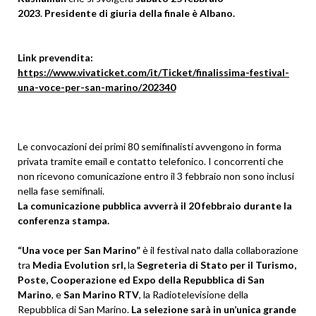
2023
.
Presidente di giuria della finale è Albano.
Link prevendita:
https://www.vivaticket.com/it/
Ticket/finalissima-festival-
una-voce-per-san-marino/202340
Le convocazioni dei primi 80 semifinalisti avvengono in forma
privata tramite email e contatto telefonico. I concorrenti che
non ricevono comunicazione entro il 3 febbraio non sono inclusi
nella fase semifinali.
La comunicazione pubblica avverrà il 20 febbraio durante la
conferenza stampa.
“Una voce per San Marino”
è il festival nato dalla collaborazione
tra
Media Evolution srl,
la
Segreteria di Stato per il Turismo,
Poste, Cooperazione ed Expo della Repubblica di San
Marino
, e
San Marino RTV
, la Radiotelevisione della
Repubblica di San Marino.
La selezione sarà in un’unica grande