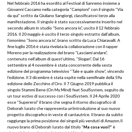
Nel febbraio 2016 ha esordito al Festival di Sanremo insieme a
Giovanni Caccamo nella categoria “Campioni” con il singolo “Via
da qui” scritto da Giuliano Sangiorgi, classificatosi terzo alla
manifestazione. Il singolo è stato successivamente inserito nel
secondo album in studio “Sono ancora io”, uscito il 12 febbraio
2016. Il 20 maggio è uscito il terzo singolo estratto dall’album,
l’omonimo “Sono ancora io”, brano scritto da Luca Chiaravalli. A
fine luglio 2016 è stata rivelata la collaborazione con il rapper
Moreno per la realizzazione del brano “Lasciami andare”,
contenuto nell’album di quest’ultimo, “Slogan”. Dal 16
settembre al 4 novembre è stata concorrente della sesta
edizione del programma televisivo “Tale e quale show”, vincendo
l’edizione. Il 3 dicembre è stata ospite nella semifinale della 59a
edizione dello Zecchino d’Oro. Il 7 Giugno 2019 pubblica il
singolo Stammi Bene (On My Mind) feat SoulSystem, seguito da
un tour estivo di successo con i SoulSystem. Il 24 Aprile 2020
esce “Supereroi” il brano che segna il ritorno discografico di
Deborah Iurato che rappresenta un’introduzione al suo nuovo
progetto discografico in veste di cantautrice. Il brano da subito
raggiunge la prima posizione dei singoli più venduti di Amazon.Il
nuovo brano di Deborah Iurato dal titolo “
Ma cosa vuoi?
” è