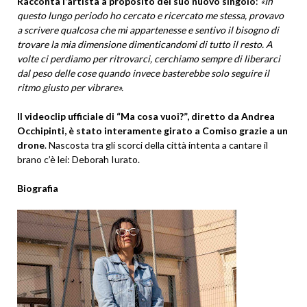
Racconta l’artista a proposito del suo nuovo singolo
:
«
In
questo lungo periodo ho cercato e ricercato me stessa, provavo
a scrivere qualcosa che mi appartenesse e sentivo il bisogno di
trovare la mia dimensione dimenticandomi di tutto il resto. A
volte ci perdiamo per ritrovarci, cerchiamo sempre di liberarci
dal peso delle cose quando invece basterebbe solo seguire il
ritmo giusto per vibrare
».
Il videoclip ufficiale di “Ma cosa vuoi?”, diretto da Andrea
Occhipinti, è stato interamente girato a Comiso grazie a un
drone
. Nascosta tra gli scorci della città intenta a cantare il
brano c’è lei: Deborah Iurato.
Biografia