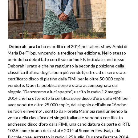
Deborah Iurato
ha esordito nel 2014 nel talent show Amici di
Maria De Filippi, vincendo la tredicesima edizione. Nello stesso
periodo ha debuttato con il suo primo EP, intitolato anch’esso
Deborah Iurato e che ha raggiunto la seconda posizione della
classifica italiana degli album più venduti, oltre ad essere stato
certificato disco di platino dalla FIMI per le oltre 50.000 copie
vendute. Questa pubblicazione è stata accompagnata dal
singolo “Danzeremo a luci spente”, uscito in radio il 2 maggio
2014 che ha ottenuto la certificazione disco d’oro dalla FIMI per
aver venduto oltre 25.000 copie, dal singolo dell’album “Anche
se fuori è inverno” , scritto da Fiorella Mannoia raggiungendo la
vetta della classifica dei singoli italiana e venendo certificato
anch’esso disco d’oro dalla FIMI, una candidatura da parte di RTL
102.5 come brano dell’estate 2014 al Summer Festival, e da
Piccole cose, estratto in radio il 25 luglio. Durante l’estate 2014