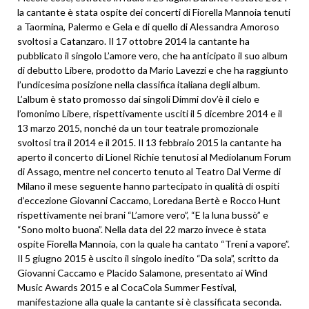
la cantante è stata ospite dei concerti di Fiorella Mannoia tenuti
a Taormina, Palermo e Gela e di quello di Alessandra Amoroso
svoltosi a Catanzaro. Il 17 ottobre 2014 la cantante ha
pubblicato il singolo L’amore vero, che ha anticipato il suo album
di debutto Libere, prodotto da Mario Lavezzi e che ha raggiunto
l’undicesima posizione nella classifica italiana degli album.
L’album è stato promosso dai singoli Dimmi dov’è il cielo e
l’omonimo Libere, rispettivamente usciti il 5 dicembre 2014 e il
13 marzo 2015, nonché da un tour teatrale promozionale
svoltosi tra il 2014 e il 2015. Il 13 febbraio 2015 la cantante ha
aperto il concerto di Lionel Richie tenutosi al Mediolanum Forum
di Assago, mentre nel concerto tenuto al Teatro Dal Verme di
Milano il mese seguente hanno partecipato in qualità di ospiti
d’eccezione Giovanni Caccamo, Loredana Bertè e Rocco Hunt
rispettivamente nei brani “L’amore vero”, “E la luna bussò” e
“Sono molto buona”. Nella data del 22 marzo invece è stata
ospite Fiorella Mannoia, con la quale ha cantato “Treni a vapore”.
Il 5 giugno 2015 è uscito il singolo inedito “Da sola”, scritto da
Giovanni Caccamo e Placido Salamone, presentato ai Wind
Music Awards 2015 e al CocaCola Summer Festival,
manifestazione alla quale la cantante si è classificata seconda.