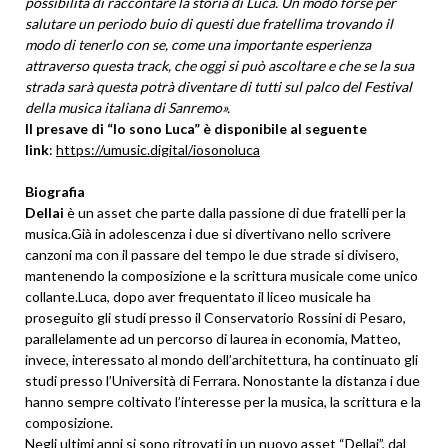
possibilità di raccontare la storia di Luca. Un modo forse per
salutare un periodo buio di questi due fratellima trovando il
modo di tenerlo con se, come una importante esperienza
attraverso questa track, che oggi si può ascoltare e che se la sua
strada sarà questa potrà diventare di tutti sul palco del Festival
della musica italiana di Sanremo».
Il presave di “Io sono Luca” è disponibile al seguente
link
:
https://umusic.digital/iosonoluca
Biografia
Dellai
è un asset che parte dalla passione di due fratelli per la
musica.Già in adolescenza i due si divertivano nello scrivere
canzoni ma con il passare del tempo le due strade si divisero,
mantenendo la composizione e la scrittura musicale come unico
collante.Luca, dopo aver frequentato il liceo musicale ha
proseguito gli studi presso il Conservatorio Rossini di Pesaro,
parallelamente ad un percorso di laurea in economia, Matteo,
invece, interessato al mondo dell’architettura, ha continuato gli
studi presso l’Università di Ferrara. Nonostante la distanza i due
hanno sempre coltivato l’interesse per la musica, la scrittura e la
composizione.
Negli ultimi anni si sono ritrovati in un nuovo asset “Dellai”, dal