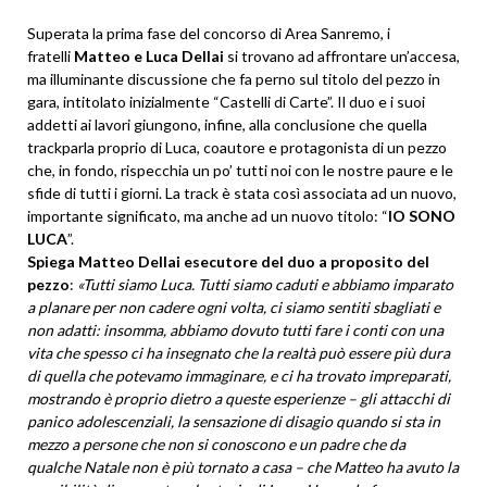
Superata la prima fase del concorso di Area Sanremo, i
fratelli
Matteo e Luca Dellai
si trovano ad affrontare un’accesa,
ma illuminante discussione che fa perno sul titolo del pezzo in
gara, intitolato inizialmente “Castelli di Carte”. Il duo e i suoi
addetti ai lavori giungono, infine, alla conclusione che quella
trackparla proprio di Luca, coautore e protagonista di un pezzo
che, in fondo, rispecchia un po’ tutti noi con le nostre paure e le
sfide di tutti i giorni. La track è stata così associata ad un nuovo,
importante significato, ma anche ad un nuovo titolo: “
IO SONO
LUCA
”.
Spiega Matteo Dellai esecutore del duo a proposito del
pezzo
:
«Tutti siamo Luca. Tutti siamo caduti e abbiamo imparato
a planare per non cadere ogni volta, ci siamo sentiti sbagliati e
non adatti: insomma, abbiamo dovuto tutti fare i conti con una
vita che spesso ci ha insegnato che la realtà può essere più dura
di quella che potevamo immaginare, e ci ha trovato impreparati,
mostrando è proprio dietro a queste esperienze – gli attacchi di
panico adolescenziali, la sensazione di disagio quando si sta in
mezzo a persone che non si conoscono e un padre che da
qualche Natale non è più tornato a casa – che Matteo ha avuto la