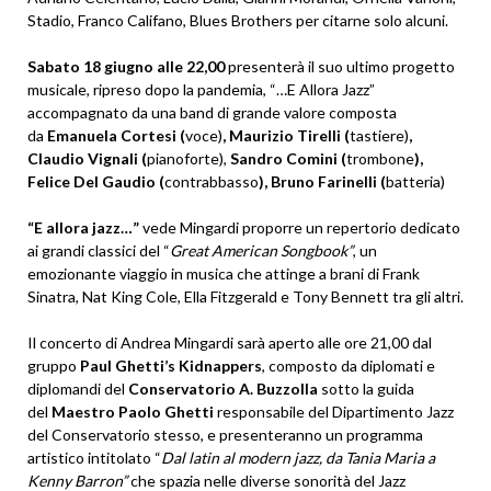
Stadio, Franco Califano, Blues Brothers per citarne solo alcuni.
Sabato 18 giugno alle 22,00
presenterà il suo ultimo progetto
musicale, ripreso dopo la pandemia, “…E Allora Jazz”
accompagnato da una band di grande valore composta
da
Emanuela Cortesi (
voce)
, Maurizio Tirelli (
tastiere)
,
Claudio Vignali (
pianoforte),
Sandro Comini (
trombone
),
Felice Del Gaudio (
contrabbasso
), Bruno Farinelli (
batteria)
“E allora jazz…”
vede Mingardi proporre un repertorio dedicato
ai grandi classici del “
Great
American Songbook”
, un
emozionante viaggio in musica che attinge a brani di Frank
Sinatra, Nat King Cole, Ella Fitzgerald e Tony Bennett tra gli altri.
Il concerto di Andrea Mingardi sarà aperto alle ore 21,00 dal
gruppo
Paul Ghetti’s Kidnappers
, composto da diplomati e
diplomandi del
Conservatorio A. Buzzolla
sotto la guida
del
Maestro Paolo Ghetti
responsabile del Dipartimento Jazz
del Conservatorio stesso, e presenteranno un programma
artistico intitolato “
Dal latin al modern jazz, da Tania Maria a
Kenny Barron”
che spazia nelle diverse sonorità del Jazz