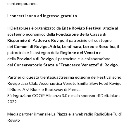
contemporaneo.
I concerti sono ad ingresso gratuito
Il Deltablues è organizzato da
Ente Rovigo Festival,
grazie al
sostegno economico della
Fondazione della Cassa di
Risparmio di Padova e Rovigo
, il patrocinio e il sostegno
dei
Comuni di Rovigo, Adria, Lendinara, Loreo e Rosolina
, il
patrocinio e il sostegno della
Regione del Veneto
e
della
Provincia di Rovigo
, il patrocinio e la collaborazione
del
Conservatorio Statale “Francesco Venezze” di Rovigo
.
Partner di questa trentaquattresima edizione del Festival sono:
Rovigo Jazz Club, Assonautica Veneto Emilia, Slow Food Rovigo,
Il Blues, A-Z Blues e Rootsway di Parma.
Si ringraziano COOP Alleanza 3.0 e main sponsor di Deltablues
2022.
Media partner il mensile La Piazza e la web radio RadioBlueTu di
Rovigo