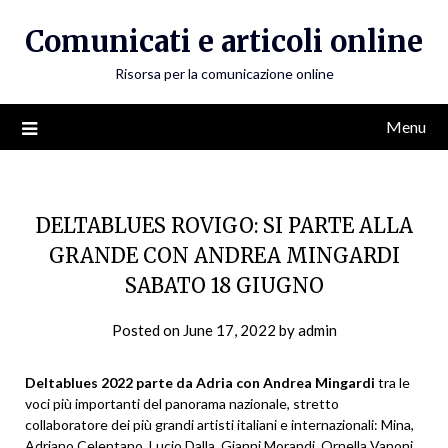
Skip
Comunicati e articoli online
to
content
Risorsa per la comunicazione online
Menu
DELTABLUES ROVIGO: SI PARTE ALLA
GRANDE CON ANDREA MINGARDI
SABATO 18 GIUGNO
Posted on
June 17, 2022
by
admin
Deltablues 2022 parte da Adria con Andrea Mingardi
tra le
voci più importanti del panorama nazionale, stretto
collaboratore dei più grandi artisti italiani e internazionali: Mina,
Adriano Celentano, Lucio Dalla, Gianni Morandi, Ornella Vanoni,