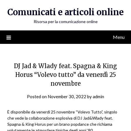
Skip
Comunicati e articoli online
to
content
Risorsa per la comunicazione online
Menu
DJ Jad & Wlady feat. Spagna & King
Horus “Volevo tutto” da venerdì 25
novembre
Posted on
November 30, 2022
by
admin
È disponibile da venerdì 25 novembre “Volevo Tutto”, singolo
che vede la collaborazione esplosiva di DJ Jad&Wlady feat.
Spagna & King Horus per un brano popdance che richiama
volutamente le atmosfere tipiche degli anni ’80.