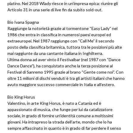
platino. Nel 2018 Wlady riesce in un’impresa epica: riunire gli
Articolo 31 in una serie di live fin da subito sold-out.
Bio Ivana Spagna
Raggiunge la notorietà grazie al tormentone “Easy Lady” nel
1986 che entra in classifica in numerosi paesi europei ed
extraeuropei. Nel 1987 raggiunge con “Call Me” il secondo
posto della classifica britannica, tuttora tra le posizioni più alte
mai raggiunte da una cantante italiana in Inghilterra.
Ultima donna ad aver vinto il Festivalbar (nel 1987 con “Dance
Dance Dance”), ha conquistato anche la terza posizione al
Festival di Sanremo 1995 grazie al brano “Gente come noi”. Con
oltre 11 milioni di dischi venduti è tra gli artisti italiani che hanno
avuto maggiore successo commerciale in Italia e all’estero.
Bio King Horus
Valentino, in arte King Horus, è nato a Catania ed è
appassionato di musica, che funge per lui da catalizzatore
sociale, in grado di fornire un’identità comune a moltissimi
giovani. Ha intrapreso la strada dell’arte, mondo che lo ha
sempre affascinato in quanto è in grado di far perdere il senso