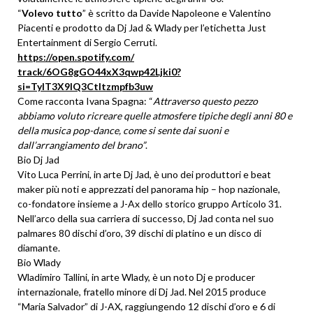
“
Volevo tutto
” è scritto da Davide Napoleone e Valentino
Piacenti e prodotto da Dj Jad & Wlady per l’etichetta Just
Entertainment di Sergio Cerruti.
https://open.spotify.com/
track/6OG8gGO44xX3qwp42Ljki0?
si=TylT3X9lQ3CtItzmpfb3uw
Come racconta Ivana Spagna: “
Attraverso questo pezzo
abbiamo voluto ricreare quelle atmosfere tipiche degli anni 80 e
della musica pop-dance, come si sente dai suoni e
dall’arrangiamento del brano”
.
Bio Dj Jad
Vito Luca Perrini, in arte Dj Jad, è uno dei produttori e beat
maker più noti e apprezzati del panorama hip – hop nazionale,
co-fondatore insieme a J-Ax dello storico gruppo Articolo 31.
Nell’arco della sua carriera di successo, Dj Jad conta nel suo
palmares 80 dischi d’oro, 39 dischi di platino e un disco di
diamante.
Bio Wlady
Wladimiro Tallini, in arte Wlady, è un noto Dj e producer
internazionale, fratello minore di Dj Jad. Nel 2015 produce
“Maria Salvador” di J-AX, raggiungendo 12 dischi d’oro e 6 di