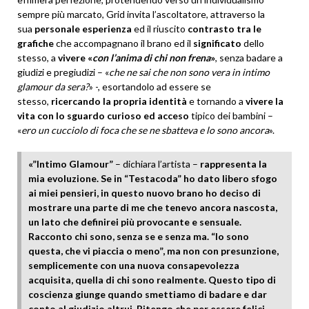
sempre più marcato, Grid invita l’ascoltatore, attraverso la
sua
personale esperienza
ed il riuscito
contrasto tra le
grafiche
che accompagnano il brano ed il
significato
dello
stesso, a
vivere «
con l’anima di chi non frena
»
, senza badare a
giudizi e pregiudizi – «
che ne sai che non sono vera in intimo
glamour da sera?
» -, esortandolo ad essere se
stesso,
ricercando la propria identità
e tornando a
vivere la
vita con lo sguardo curioso ed acceso
tipico dei bambini –
«
ero un cucciolo di foca che se ne sbatteva e lo sono ancora
».
«”Intimo Glamour”
– dichiara l’artista –
rappresenta la
mia evoluzione. Se in “Testacoda” ho dato libero sfogo
ai miei pensieri, in questo nuovo brano ho deciso di
mostrare una parte di me che tenevo ancora nascosta,
un lato che definirei più provocante e sensuale.
Racconto chi sono, senza se e senza ma. “Io sono
questa, che vi piaccia o meno”, ma non con presunzione,
semplicemente con una nuova consapevolezza
acquisita, quella di chi sono realmente. Questo tipo di
coscienza giunge quando smettiamo di badare e dar
conto al giudizio altrui. Ritengo che per essere felici,