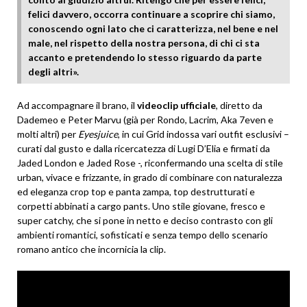
felici davvero, occorra continuare a scoprire chi siamo,
conoscendo ogni lato che ci caratterizza, nel bene e nel
male, nel rispetto della nostra persona, di chi ci sta
accanto e pretendendo lo stesso riguardo da parte
degli altri».
Ad accompagnare il brano, il
videoclip ufficiale
, diretto da
Dademeo e Peter Marvu (già per Rondo, Lacrim, Aka 7even e
molti altri) per
Eyesjuice
, in cui Grid indossa vari outfit esclusivi –
curati dal gusto e dalla ricercatezza di Lugi D’Elia e firmati da
Jaded London e Jaded Rose -, riconfermando una scelta di stile
urban, vivace e frizzante, in grado di combinare con naturalezza
ed eleganza crop top e panta zampa, top destrutturati e
corpetti abbinati a cargo pants. Uno stile giovane, fresco e
super catchy, che si pone in netto e deciso contrasto con gli
ambienti romantici, sofisticati e senza tempo dello scenario
romano antico che incornicia la clip.