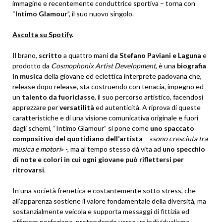
immagine e recentemente conduttrice sportiva – torna con
“
Intimo Glamour
”, il suo nuovo singolo.
Ascolta su Spotify
.
Il brano,
scritto
a quattro mani
da Stefano Paviani e Laguna
e
prodotto da
Cosmophonix Artist Development
, è una
biografia
in musica
della giovane ed eclettica interprete padovana che,
release dopo release, sta costruendo con tenacia, impegno ed
un
talento da fuoriclasse
, il suo percorso artistico, facendosi
apprezzare per
versatilità
ed autenticità. A riprova di queste
caratteristiche e di una visione comunicativa originale e fuori
dagli schemi, “Intimo Glamour” si pone come
uno spaccato
compositivo del quotidiano dell’artista
– «
sono cresciuta tra
musica e motori
» -, ma al tempo stesso dà vita ad
uno specchio
di note e colori in cui ogni giovane può riflettersi per
ritrovarsi
.
In una società frenetica e costantemente sotto stress, che
all’apparenza sostiene il valore fondamentale della diversità, ma
sostanzialmente veicola e supporta messaggi di fittizia ed
effimera perfezione, protendendo verso un individualismo