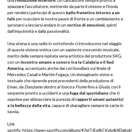
una
rivoluzione interiore
. Un cantautore sempre pronto a
spiazzare l’ascoltatore, mettendo da parte il cinismo e l’ironia
per renderci partecipi di questo
ballo frenetico intorno a un
falò
per scacciare le nostre paure di fronte a un cambiamento e
spronarci a lasciarsi andare in un
vortice di emozioni
, spinti
dall’impulsività e dalla passionalità.
Una sirena e una radio in sottofondo ci introducono nel viaggio
di questa visione onirica con un sapiente crescendo musicale,
merito della sempre ispirata vena artistica del produttore SKG,
con un
incontro umano e sonoro tra la Calabria e il Sud
America
, accentuato anche dai cori brasiliani sul finale di
Mercedes Casali e Martim Fogaça. Un immaginario visivo e
testuale che riprende pezzi precedenti della produzione di
Eman, da
Danziamo dentro al fuoco
a
Fiume
fino a
Giuda
, con il
serpente pronto a ucciderti e una
fuga dal quotidiano
che ti
opprime per abbracciare la purezza di
rapporti umani autentici
e la bellezza della vita
, capace di sbaragliare sempre le carte in
tavola.
Link
spotify:
https://open.spotify.com/album/47elTJEqfkCKxbdkXDgkob