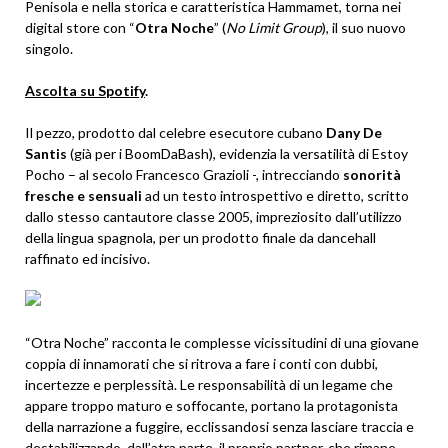
Penisola e nella storica e caratteristica Hammamet, torna nei
digital store con “
Otra Noche
” (
No Limit Group
), il suo nuovo
singolo.
Ascolta su Spotify
.
Il pezzo, prodotto dal celebre esecutore cubano
Dany De
Santis
(già per i BoomDaBash), evidenzia la versatilità di Estoy
Pocho – al secolo Francesco Grazioli -, intrecciando
sonorità
fresche e sensuali
ad un testo introspettivo e diretto, scritto
dallo stesso cantautore classe 2005, impreziosito dall’utilizzo
della lingua spagnola, per un prodotto finale da dancehall
raffinato ed incisivo.
“Otra Noche” racconta le complesse vicissitudini di una giovane
coppia di innamorati che si ritrova a fare i conti con dubbi,
incertezze e perplessità. Le responsabilità di un legame che
appare troppo maturo e soffocante, portano la protagonista
della narrazione a fuggire, ecclissandosi senza lasciare traccia e
destabilizzando, dall’atra parte, il proprio partner, che rimane