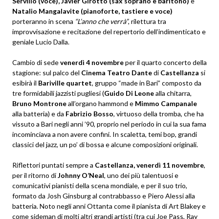
Servillo (voce), Javier Girotto (sax soprano e baritono)
e
Natalio Mangalavite (pianoforte, tastiere e voce)
porteranno in scena
“L’anno che verrà”
, rilettura tra
improvvisazione e recitazione del repertorio dell’indimenticato e
geniale Lucio Dalla.
Cambio di sede
venerdì 4 novembre
per il quarto concerto della
stagione: sul palco del
Cinema Teatro Dante
di
Castellanza
si
esibirà il
Bariville quartet
, gruppo “made in Bari” composto da
tre formidabili jazzisti pugliesi (
Guido Di Leone
alla chitarra,
Bruno Montrone
all’organo hammond e
Mimmo Campanale
alla batteria) e da
Fabrizio Bosso
, virtuoso della tromba, che ha
vissuto a Bari negli anni ’90, proprio nel periodo in cui la sua fama
incominciava a non avere confini. In scaletta, temi bop, grandi
classici del jazz, un po’ di bossa e alcune composizioni originali.
Riflettori puntati sempre a
Castellanza, venerdì 11 novembre
,
per il ritorno di
Johnny O’Neal
, uno dei più talentuosi e
comunicativi pianisti della scena mondiale, e per il suo trio,
formato da Josh Ginsburg al contrabbasso e Piero Alessi alla
batteria. Noto negli anni Ottanta come il pianista di Art Blakey e
come sideman di molti altri grandi artisti (tra cui Joe Pass, Ray