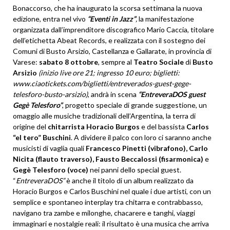
Bonaccorso, che ha inaugurato la scorsa settimana la nuova
edizione, entra nel vivo
“Eventi in Jazz”
,
la manifestazione
organizzata dall’imprenditore discografico Mario Caccia, titolare
dell’etichetta Abeat Records, e realizzata con il sostegno dei
Comuni di Busto Arsizio, Castellanza e Gallarate, in provincia di
Varese:
sabato 8 ottobre
, sempre al
Teatro Sociale
di
Busto
Arsizio
(inizio live ore 21; ingresso 10 euro; biglietti:
www.ciaotickets.com/biglietti/entreverados-guest-gege-
telesforo-busto-arsizio)
, andrà in scena
“EntreveraDOS guest
Gegè Telesforo”
, progetto speciale di grande suggestione, un
omaggio alle musiche tradizionali dell’Argentina, la terra di
origine del
chitarrista Horacio Burgos
e del bassista
Carlos
“el tero” Buschini
. A dividere il palco con loro ci saranno anche
musicisti di vaglia quali
Francesco Pinetti (vibrafono), Carlo
Nicita (flauto traverso), Fausto Beccalossi (fisarmonica)
e
Gegè Telesforo (voce)
nei panni dello special guest.
“
EntreveraDOS”
è anche il titolo di un album realizzato da
Horacio Burgos e Carlos Buschini nel quale i due artisti, con un
semplice e spontaneo interplay tra chitarra e contrabbasso,
navigano tra zambe e milonghe, chacarere e tanghi, viaggi
immaginari e nostalgie reali: il risultato è una musica che arriva