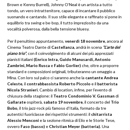
Brown e Kenny Burrell), Johnny O’Neal è un artista a tutto
tondo, un vero intrattenitore, capace di incantare il pubblico
suonando e cantando. Il suo stile elegante e raffinato si pone in
equilibrio tra swing e be-bop, il tutto impreziosito da una
vocalità polverosa, dalla bella tensione bluesy.
Per il penultimo appuntamento,
venerdì 18 novembre
, ancora al
Cinema Teatro Dante di
Castellanza
, andrà in scena
“L’arte del
piano trio”
, con il coinvolgimento di alcuni dei più apprezzati
pianisti italiani
(Enrico Intra, Guido Manusardi, Antonio
Zambrini, Mario Rusca
e
Fabio Gorlier)
che, oltre a proporre
standard e composizioni originali, tributeranno un omaggio a
Mina. Con loro sul palco ci saranno anche la
cantante Andrea
Celeste
, il
contrabbassista Roberto Piccolo
e il
batterista
Nicola Stranieri
. Cambio di location, infine, per l’evento di
chiusura della stagione: il
Teatro Condominio V. Gassman
di
Gallarate
ospiterà,
sabato 19 novembre
, il concerto del
Trio
Bobo
, il trio jazz-rock più famoso d’Italia, formato da tre
autentici fuoriclasse dei rispettivi strumenti: il
chitarrista
Alessio Menconi
e la sezione ritmica di Elio e le Storie Tese,
ovvero
Faso (basso)
e
Christian Meyer (batteria)
. Una