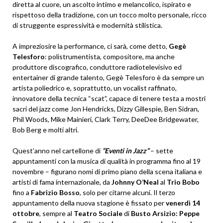
diretta al cuore, un ascolto intimo e melancolico, ispirato e
rispettoso della tradizione, con un tocco molto personale, ricco
di struggente espressività e modernità stilistica.
A impreziosire la performance, ci sarà, come detto,
Gegè
Telesforo
: polistrumentista, compositore, ma anche
produttore discografico, conduttore radiotelevisivo ed
entertainer di grande talento, Gegè Telesforo è da sempre un
artista poliedrico e, soprattutto, un vocalist raffinato,
innovatore della tecnica “scat”, capace di tenere testa a mostri
sacri del jazz come Jon Hendricks, Dizzy Gillespie, Ben Sidran,
Phil Woods, Mike Mainieri, Clark Terry, DeeDee Bridgewater,
Bob Berg e molti altri.
Quest’anno nel cartellone di
“Eventi in Jazz”
– sette
appuntamenti con la musica di qualità in programma fino al 19
novembre – figurano nomi di primo piano della scena italiana e
artisti di fama internazionale, da
Johnny O’Neal
al
Trio Bobo
fino a
Fabrizio Bosso
, solo per citarne alcuni. Il terzo
appuntamento della nuova stagione è fissato per
venerdì 14
ottobre
, sempre al
Teatro Sociale
di
Busto Arsizio: Peppe