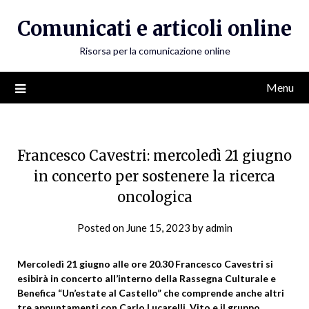
Skip
Comunicati e articoli online
to
content
Risorsa per la comunicazione online
Menu
Francesco Cavestri: mercoledì 21 giugno
in concerto per sostenere la ricerca
oncologica
Posted on
June 15, 2023
by
admin
Mercoledì 21 giugno alle ore 20.30 Francesco Cavestri si
esibirà in concerto all’interno della Rassegna Culturale e
Benefica “Un’estate al Castello” che comprende anche altri
tre appuntamenti con
Carlo Lucarelli, Vito e il gruppo