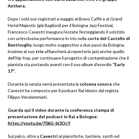
Anthera.
Dopo i sold out registrati a maggio al Bravo Caffè e al Grand
Hotel Majestic (già Baglioni) per il Bologna Jazz Festival,
Francesco Cavestri inaugura l’estate festeggiando il solstizio
con un’esclusiva performance in trio nella
corte del Castello di
Bentivoglio
, luogo molto suggestivo a due passi da Bologna,
insieme al suo
trio
affiancherà al repertorio jazz anche quello
dell’hip-hop, per continuare il progetto di contaminazione che il
pianista sta portando avanti con il suo album d’esordio
“Early
17”.
Durante la serata verrà presentata la
colonna sonora
che
Cavestri ha composto per il podcast Rai ideato dal regista
Filippo Vendemmiati.
Guarda qui il video durante la conferenza stampa di
presentazione del podcast in Rai a Bologna:
https://youtu.be/706G-bj3QcY
Sul palco, oltre a
Cavestri
al pianoforte, tastiere, synth ed