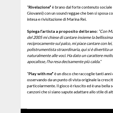
“
Rivelazione”
è brano dal forte contenuto sociale i
Giovanni) con un sound reggae che ben si sposa con 
intesa e rivisitazione di Marina Rei.
Spiega l’artista a proposito del brano:
“
Con Mar
del 2005 mi chiese di cantare insieme la bellissima
reciprocamente sul palco, mi piace cantare con lei,
polistrumentista straordinaria, qui si è divertita un
naturalmente alle voci. Ha dato un carattere molto 
apocalisse, l’ha resa decisamente più calda.”
“
Play with me”
è un disco che raccoglie tanti ann
osservando da un punto di vista originale la crescita
particolarmente. Il gioco è riuscito ed è una bella
canzoni che si siano sapute adattare allo stile di alt