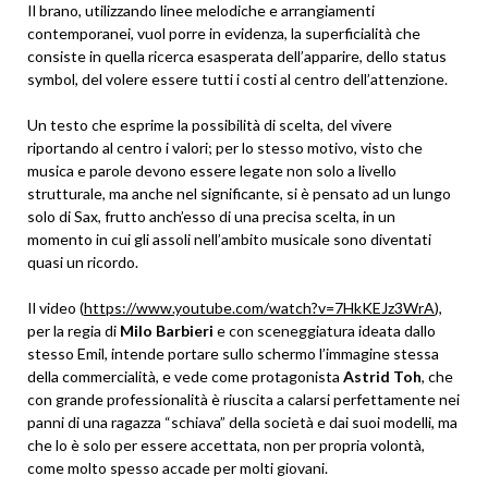
Il brano, utilizzando linee melodiche e arrangiamenti
contemporanei, vuol porre in evidenza, la superficialità che
consiste in quella ricerca esasperata dell’apparire, dello status
symbol, del volere essere tutti i costi al centro dell’attenzione.
Un testo che esprime la possibilità di scelta, del vivere
riportando al centro i valori; per lo stesso motivo, visto che
musica e parole devono essere legate non solo a livello
strutturale, ma anche nel significante, si è pensato ad un lungo
solo di Sax, frutto anch’esso di una precisa scelta, in un
momento in cui gli assoli nell’ambito musicale sono diventati
quasi un ricordo.
Il video (
https://www.youtube.com/watch?v=7HkKEJz3WrA
),
per la regia di
Milo Barbieri
e con sceneggiatura ideata dallo
stesso Emil, intende portare sullo schermo l’immagine stessa
della commercialità, e vede come protagonista
Astrid Toh
, che
con grande professionalità è riuscita a calarsi perfettamente nei
panni di una ragazza “schiava” della società e dai suoi modelli, ma
che lo è solo per essere accettata, non per propria volontà,
come molto spesso accade per molti giovani.