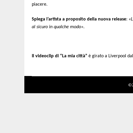
piacere.
Spiega l’artista a proposito del
la nuova release
:
«
L
al sicuro in qualche modo
».
Il videoclip di “La mia città”
è girato a Liverpool da
©2