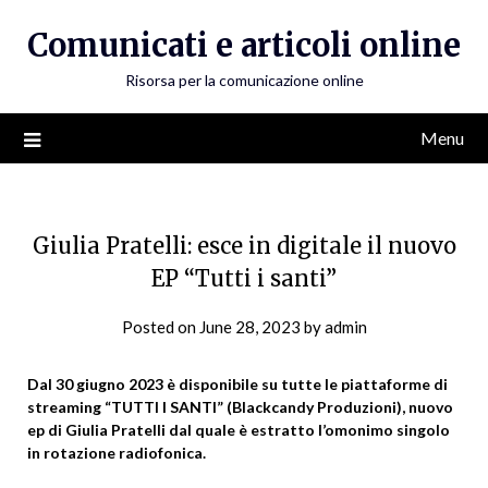
Skip
Comunicati e articoli online
to
content
Risorsa per la comunicazione online
Menu
Giulia Pratelli: esce in digitale il nuovo
EP “Tutti i santi”
Posted on
June 28, 2023
by
admin
Dal 30 giugno 2023 è disponibile su tutte le piattaforme di
streaming “TUTTI I SANTI” (Blackcandy Produzioni), nuovo
ep di Giulia Pratelli dal quale è estratto l’omonimo singolo
in rotazione radiofonica.