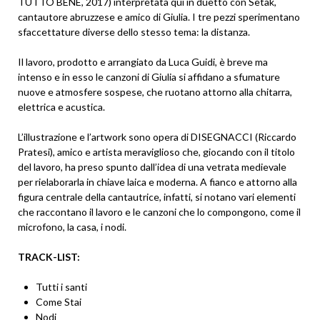
TUTTO BENE, 2017) interpretata qui in duetto con Setak,
cantautore abruzzese e amico di Giulia. I tre pezzi sperimentano
sfaccettature diverse dello stesso tema: la distanza.
Il lavoro, prodotto e arrangiato da Luca Guidi, è breve ma
intenso e in esso le canzoni di Giulia si affidano a sfumature
nuove e atmosfere sospese, che ruotano attorno alla chitarra,
elettrica e acustica.
L’illustrazione e l’artwork sono opera di DISEGNACCI (Riccardo
Pratesi), amico e artista meraviglioso che, giocando con il titolo
del lavoro, ha preso spunto dall’idea di una vetrata medievale
per rielaborarla in chiave laica e moderna. A fianco e attorno alla
figura centrale della cantautrice, infatti, si notano vari elementi
che raccontano il lavoro e le canzoni che lo compongono, come il
microfono, la casa, i nodi.
TRACK-LIST:
Tutti i santi
Come Stai
Nodi