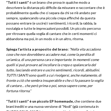
“Tutti i santi”
è un brano che prova in qualche modo a
descrivere la distanza più difficile da misurare e raccontare che è
probabilmente quella che ci separa da chi se n’è andato per
sempre, spalancando una piccola crepa affinché da questa
possano entrare (e uscire) i sentimenti, i ricordi, la rabbia, la
nostalgia e tutte le imprecazioni possibili. Un piccolo percorso
per ritrovare quella voglia di cantare che in certi momenti ci
abbandona ma poi, in un modo o in un altro, ritorna.
Spiega l’artista a proposito del brano:
“Nella vita accadono
cose che non dovrebbero accadere mai, come la perdita di
un’amica, di una persona cara e importante. In momenti come
quelli si può provare ad incollare la crepa o spalancarla del
tutto, lasciando entrare e uscire sentimenti, ricordi, abitudini.
TUTTI I SANTI sono quelli a cui rivolgersi, anche malamente, di
fronte a ciò che sembra insuperabile e che ci fa passare la voglia
di cantare… che però prima o poi, senza sapere come, per
fortuna ritorna.”
“Tutti i santi” è un piccolo EP homemade,
che contiene due
brani inediti e una nuova versione di “Nodi” (già contenuta in