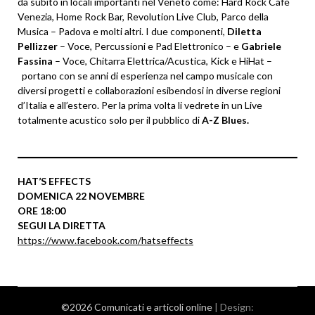
da subito in locali importanti nel Veneto come: Hard Rock Cafè
Venezia, Home Rock Bar, Revolution Live Club, Parco della
Musica – Padova e molti altri. I due componenti,
Diletta
Pellizzer
– Voce, Percussioni e Pad Elettronico – e
Gabriele
Fassina
– Voce, Chitarra Elettrica/Acustica, Kick e HiHat –
portano con se anni di esperienza nel campo musicale con
diversi progetti e collaborazioni esibendosi in diverse regioni
d’Italia e all’estero. Per la prima volta li vedrete in un Live
totalmente acustico solo per il pubblico di
A-Z Blues.
HAT’S EFFECTS
DOMENICA 22 NOVEMBRE
ORE 18:00
SEGUI LA DIRETTA
https://www.facebook.com/hatseffects
©2026 Comunicati e articoli online
| Design: