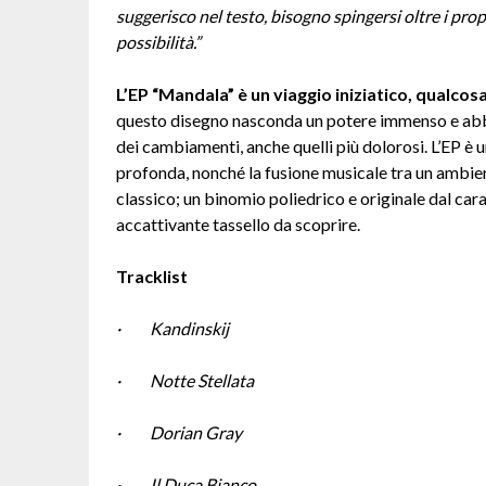
suggerisco nel testo, bisogno spingersi oltre i pro
possibilità.”
L’EP “Mandala” è un viaggio iniziatico, qualcos
questo disegno nasconda un potere immenso e abbi
dei cambiamenti, anche quelli più dolorosi. L’EP è u
profonda, nonché la fusione musicale tra un amb
classico; un binomio poliedrico e originale dal car
accattivante tassello da scoprire.
Tracklist
· Kandinskij
· Notte Stellata
· Dorian Gray
· Il Duca Bianco