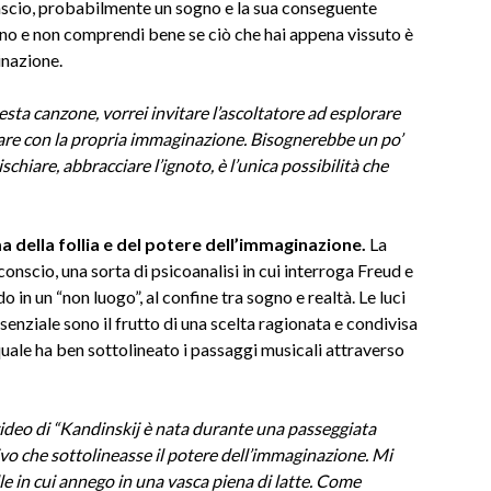
onscio, probabilmente un sogno e la sua conseguente
tino e non comprendi bene se ciò che hai appena vissuto è
inazione.
sta canzone, vorrei invitare l’ascoltatore ad esplorare
ggiare con la propria immaginazione. Bisognerebbe un po’
schiare, abbracciare l’ignoto, è l’unica possibilità che
tema della follia e del potere dell’immaginazione.
La
onscio, una sorta di psicoanalisi in cui interroga Freud e
in un “non luogo”, al confine tra sogno e realtà. Le luci
ssenziale sono il frutto di una scelta ragionata e condivisa
 quale ha ben sottolineato i passaggi musicali attraverso
video di “Kandinskij è nata durante una passeggiata
vo che sottolineasse il potere dell’immaginazione. Mi
le in cui annego in una vasca piena di latte. Come