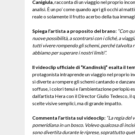
Canigiula
, racconta di un viaggio nel proprio inc
analisi. È un po’ come quando apri gli occhi al mat
reale o solamente il frutto acerbo della tua immag
Spiega l’artista a proposito del brano:
“Con que
nuove possibilità, a scontrarsi con i cliché, a via
tutti vivere rompendo gli schemi, perché talvolta ri
abbiamo per superare i nostri limiti”.
Il videoclip ufficiale di “Kandinskij” esalta il 
protagonista intraprende un viaggio nel proprio inc
si diverte a rompere gli schemi cantando e danzando 
soffuse, i colori tenui e l’ambientazione perlopiù e
dall’artista Hera con il Director Giulio Tedesco, il
scelte visive semplici, ma di grande impatto.
Commenta l’artista sul videoclip:
“La regia del 
pomeridiana in un bosco. Volevo qualcosa di incisi
sono divertita durante le riprese, soprattutto quel