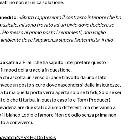
atrino non è l’unica soluzione.
inedito
:
«Sbatti rappresenta il contrasto interiore che ho
musicale, mi sono trovato ad un bivio dove decidere se
. Ho messo al primo posto i sentimenti, non voglio
 ambiente dove l’apparenza supera l’autenticità, il mio
Spakafra
a Prali, che ha saputo interpretare questo
il mood della traccia in questione.
a chi ascolta un senso di pace travolto da uno stato
invece un posto sicuro dove nascondersi dalle insicurezze,
tu ma quella porta verrà aperta solo se ti fidi, Solo se sei
i ciò che ti turba. In questo caso io e Tom (Producer),
r evidenziare due stati d’animo differenti ma che vanno a
ra il bianco L’odio e l’amore Non c’è odio senza prima non
to a conviverci.
m/watch?
v=V4HpDnTve5s