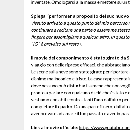
inventate. Omologarsi alla massa e mettere su un te
Spiega l’performer a proposito del suo nuovo 
vissuto arrivato a questo punto del mio percorso 
continuare a recitare una parte o essere me stesso
fingere per assomigliare a qualcun altro. In questo
“IO” è prevalso sul resto».
Il movie del componimento
è stato girato da 
viaggio con delle riprese efficaci, che abbracciano 
Le scene sulla neve sono state girate per riportare 
d’animo malinconico e triste. La casa rappresenta 
dove nessuno può disturbarti a meno che non voglia 
pronto a parlare con qualcuno di ciò che è stato e d
vestiamo con abiti contrastanti l’uno dall’altro pe
completare il quadro. Da una parte il nero, dall’alt
aver provato ad amare il tuo passato e aver impara
Link al movie ufficiale:
https://www.youtube.co