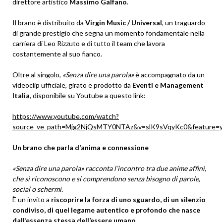
direttore artistico
Massimo Galfano
.
Il brano è distribuito da
Virgin Music / Universal
, un traguardo
di grande prestigio che segna un momento fondamentale nella
carriera di Leo Rizzuto e di tutto il team che lavora
costantemente al suo fianco.
Oltre al singolo,
«Senza dire una parola»
è accompagnato da un
videoclip ufficiale, girato e prodotto da
Eventi e Management
Italia
, disponibile su Youtube a questo link:
https://www.youtube.com/watch?
source_ve_path=Mjg2NjQsMTY0NTAz&v=slK9sVqyKc0&feature=y
Un brano che parla d’anima e connessione
«Senza dire una parola» racconta l’incontro tra due anime affini,
che si riconoscono e si comprendono senza bisogno di parole,
social o schermi.
È un invito a
riscoprire la forza di uno sguardo, di un silenzio
condiviso, di quel legame autentico e profondo che nasce
dall’essenza stessa dell’essere umano.