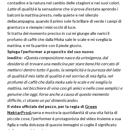
contadino e la natura nel cambio delle stagioni e nei suoi colori.
Latte di qualità
è la sensazione che si prova d’estate aprendo i
balconi la mattina presto, nella quiete e nel silenzio
dellacampagna, quando il primo sole fa brillare di verde i campi di
granturco e riempie i miei occhi di luce.
Si tratta del momento preciso in cui mi giunge alle narici il
profumo di caffè che dalla Moka sale le scale e mi sveglia la
mattina, e mi fa partire con il piede giusto.
Spiega l’performer a proposito del suo nuovo
inedito
:
«Questa composizione nasce da un’esigenza, dal
desiderio di trovare una medicina per stare bene.Ho cercato di
metterci dentro tutto il gusto, la semplicità e la purezza del latte
di qualità.Il mio latte di qualità è nel sorriso di mia figlia, nel
profumo di caffè che dalla moka sale le scale e mi sveglia la
mattina, nel bicchiere di vino con gli amici e nelle cose semplici e
genuine che oggi, forse anche a causa di questo momento
difficile, ci stiamo un po’ dimenticando».
Il video ufficiale del pezzo, per la regia di
Green
NektarProd.
narra e mostra la quotidianità di una vita fatta di
piccole cose, l’performer è protagonista del video insieme a sua
figlia e nella dolcezza di queste immagini si coglie il significato