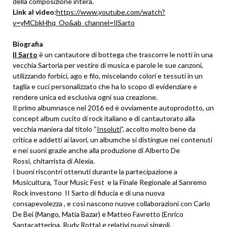
della composizione intera.
Link al video:
https://www.youtube.com/watch?
v=yMCbkHhq_Oo&ab_channel=IlSarto
Biografia
Il Sarto
è un cantautore di bottega che trascorre le notti in una
vecchia Sartoria per vestire di musica e parole le sue canzoni,
utilizzando forbici, ago e filo, miscelando colori e tessuti in un
taglia e cuci personalizzato che ha lo scopo di evidenziare e
rendere unica ed esclusiva ogni sua creazione.
Il primo albumnasce nel 2016 ed è ovviamente autoprodotto, un
concept album cucito di rock italiano e di cantautorato alla
vecchia maniera dal titolo “
Insoluti
”, accolto molto bene da
critica e addetti ai lavori, un albumche si distingue nei contenuti
e nei suoni grazie anche alla produzione di Alberto De
Rossi, chitarrista di Alexia.
I buoni riscontri ottenuti durante la partecipazione a
Musicultura, Tour Music Fest e la Finale Regionale al Sanremo
Rock investono II Sarto di fiducia e di una nuova
consapevolezza , e così nascono nuove collaborazioni con Carlo
De Bei (Mango, Matia Bazar) e Matteo Favretto (Enrico
Santacatterina, Rudy Rotta) e relativi nuovi singoli,