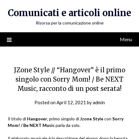
Skip
Comunicati e articoli online
to
content
Risorsa per la comunicazione online
Menu
JZone Style // “Hangover” è il primo
singolo con Sorry Mom! / Be NEXT
Music, racconto di un post serata!
Posted on
April 12, 2021
by
admin
Il titolo di
Hangover
, primo singolo di
Jzone Style
con
Sorry
Mom! / Be NEXT Music
parla da solo.
Il elaborato musicale è la descrizione del giorno dopo la bevuta,