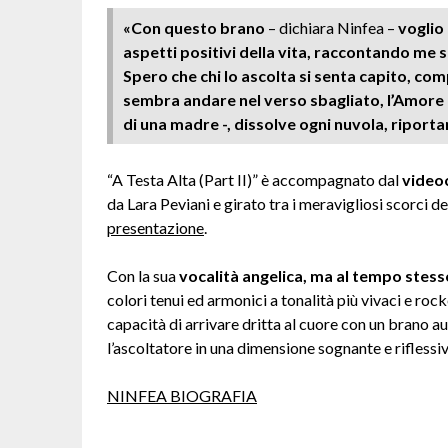
«Con questo brano
– dichiara Ninfea –
voglio 
aspetti positivi della vita, raccontando me s
Spero che chi lo ascolta si senta capito, c
sembra andare nel verso sbagliato, l’Amore 
di una madre -, dissolve ogni nuvola, riportan
“A Testa Alta (Part II)” è accompagnato dal
videoc
da Lara Peviani e girato tra i meravigliosi scorci d
presentazione
.
Con la sua
vocalità angelica, ma al tempo stess
colori tenui ed armonici a tonalità più vivaci e roc
capacità di arrivare dritta al cuore con un brano a
l’ascoltatore in una dimensione sognante e riflessiv
NINFEA BIOGRAFIA