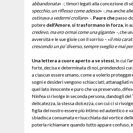
abbandonata
» -; timori legati alla concezione di sé
specchio, un riflesso come adesso
» -, ma anche alle
ostinava a vedermi crollare
» -.
Paure che
passo do
potere
dell’Amore
,
si trasformano in forza
, in 
credevo, ma ero ormai come una gigante
» -, che u
avversità e le sue gioie con il sorriso – «
il mio carat
crescendo un po’ diverso, sempre sveglio e mai pe
Una lettera a cuore aperto a se stessi
, in cui l
forte, decisa e determinata di noi, prendendosi cura
a ciascun essere umano, come a volerlo proteggere
sogni e desideri vengono schiacciati, attanagliati 
quel lato innocente e puro che va preservato, difeso
Ninfea si rivolge in seconda persona, dandogli del “
delicatezza, la stessa dolcezza, con cui ci si rivol
figlia del nostro essere più intimo ed autentico e va
sbiadisca consumata e risucchiata dal vortice delle
poterla richiamare quando tutto appare confuso, ine