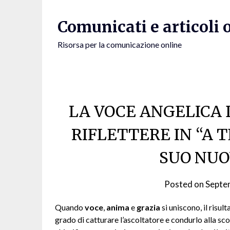
Skip
to
Comunicati e articoli 
content
Risorsa per la comunicazione online
LA VOCE ANGELICA 
RIFLETTERE IN “A TE
SUO NUO
Posted on
Septe
Quando
voce
,
anima
e
grazia
si uniscono, il risul
grado di catturare l’ascoltatore e condurlo alla sc