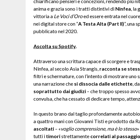
chiarificano pensieri e concezioni, rendendo più ni
anima e grazia sono i tratti distintivi di
Ninfea
, la
vittoria a
Le Voci d’Oro
ed essere entrata nel cuore 
nei digital store con “
A Testa Alta (Part II)
”, una 
pubblicato nel 2020.
Ascolta su Spotify
.
Attraverso una scrittura capace di scorgere e tra
Ninfea, al secolo Asia Strangis,
racconta se stessa
filtri e schermature, con l’intento di mostrare uno 
una narrazione che
si dissocia dalle etichette
, d
soprattutto dai giudizi
– che troppo spesso avvol
convulsa, che ha cessato di dedicare tempo, attenzi
In questo brano dal taglio profondamente autobiog
a quattro mani con Giovanni Tisti e prodotto da Raf
ascoltati
– «
voglio comprensione, ma è lo stesso
»
tutti i
timori
strettamente
correlati al passaggio