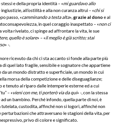
 stessi e della propria identità – «
mi guardavo allo
 ingiustizie, all’ostilità e alla non curanza altrui – «
chi si
po passo, «
camminando a testa alta
»,
grazie al dono
e al
autoconsapevolezza, in quel coraggio inaspettato – «
non ci
na volta rivelato, ci spinge ad affrontare la vita, le sue
tere, quello è solare
» – «
il meglio è già scritto; stai
rso
» -.
’amore ricevuto da chi ci sta accanto si fonde alla parte più
 di quel lato fragile, sensibile e sognatore che appartiene
 da un mondo distratto e superficiale, un mondo in cui
nella morsa della competizione e delle diseguaglianze;
 e tenuto al riparo dalle intemperie esterne ed a cui
tu” – «
vieni con me, ti porterò via da qui
» -, con la stessa
ge ad un bambino. Perché infondo, quella parte di noi, è
 tutelata, custodita, affinché non si logori, affinché non
 perturbazioni che attraversano le stagioni della vita, per
spressivo, privo di colore e significato.