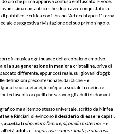
tido ciò che prima appariva confuso e offuscato. E voce,
 giovanissima cantautrice che, dopo aver conquistato la
di pubblico e critica con il brano “
Ad occhi aperti
”, torna
speciale e suggestiva rivisitazione del suo
primo singolo
,
sporre in musica ogni nuance dell’arcobaleno emotivo,
 e la sua generazione in maniera cristallina
, priva di
spaccato differente, eppur così reale, sui giovani d’oggi;
alle definizioni preconfezionate, dai cliché –
e
gono i suoi coetanei, in un’epoca sociale frenetica e
oni ed ascolto a quelli che saranno gli adulti di domani.
rafico ma al tempo stesso universale, scritto da Ninfea
faele Rinciari, si evincono il
desiderio di essere capiti,
 -,
accettati
«
ho avuto l’amore, si, quello materno
» – e
 all’età adulta
– «
ogni cosa sempre amata, è una rosa