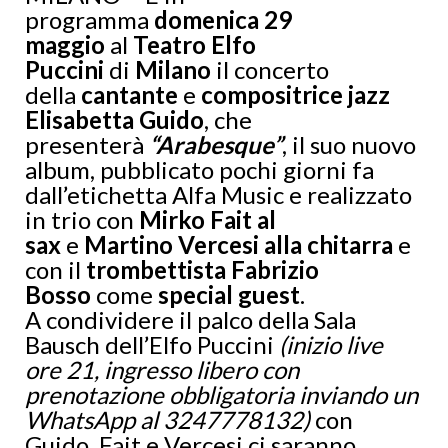
programma
domenica 29
maggio
al
Teatro Elfo
Puccini
di
Milano
il concerto
della
cantante
e
compositrice jazz
Elisabetta Guido
, che
presenterà
“Arabesque”
, il suo nuovo
album, pubblicato pochi giorni fa
dall’etichetta Alfa Music e realizzato
in trio con
Mirko Fait al
sax
e
Martino Vercesi alla chitarra
e
con il
trombettista Fabrizio
Bosso
come
special guest
.
A condividere il palco della Sala
Bausch dell’Elfo Puccini
(inizio live
ore 21, ingresso libero con
prenotazione obbligatoria inviando un
WhatsApp al 3247778132)
con
Guido, Fait e Vercesi ci saranno