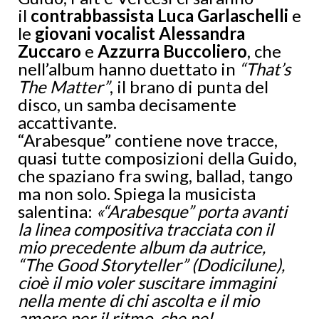
il
contrabbassista Luca Garlaschelli
e
le
giovani vocalist Alessandra
Zuccaro
e
Azzurra Buccoliero
, che
nell’album hanno duettato in
“That’s
The Matter”
, il brano di punta del
disco, un samba decisamente
accattivante.
“Arabesque” contiene nove tracce,
quasi tutte composizioni della Guido,
che spaziano fra swing, ballad, tango
ma non solo. Spiega la musicista
salentina:
«“Arabesque” porta avanti
la linea compositiva tracciata con il
mio precedente album da autrice,
“The Good Storyteller” (Dodicilune),
cioè il mio voler suscitare immagini
nella mente di chi ascolta e il mio
amore per il ritmo, che nel