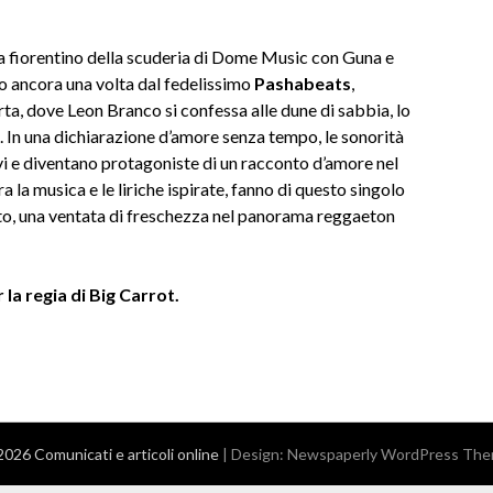
ta fiorentino della scuderia di Dome Music con Guna e
o ancora una volta dal fedelissimo
Pashabeats
,
rta, dove Leon Branco si confessa alle dune di sabbia, lo
a. In una dichiarazione d’amore senza tempo, le sonorità
ivi e diventano protagoniste di un racconto d’amore nel
a la musica e le liriche ispirate, fanno di questo singolo
ato, una ventata di freschezza nel panorama reggaeton
 la regia di Big Carrot.
026 Comunicati e articoli online
| Design:
Newspaperly WordPress Th