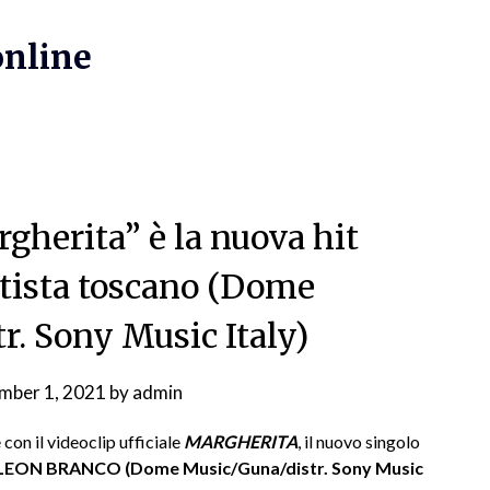
online
gherita” è la nuova hit
rtista toscano (Dome
r. Sony Music Italy)
mber 1, 2021
by
admin
con il videoclip ufficiale
MARGHERITA
, il nuovo singolo
LEON BRANCO
(Dome Music/Guna/distr. Sony Music