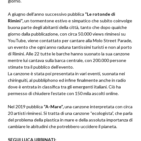
giorno.
A giugno dell’anno successivo pubblica
“Le rotonde di
Rimini”,
un tormentone estivo e simpatico che subito coinvolge
buona parte degli abitanti della città, tanto che dopo qualche
giorno dalla pubblicazione, con circa 50.000 views riminesi su
YouTube, viene contattato per cantare alla Molo Street Parade,
un evento che ogni anno raduna tantissimi turisti e non al porto
di Rimini. Alle 22 tutte le barche hanno suonato la sua canzone
mentre lui cantava sulla barca centrale, con 200.000 persone
stimate tra il pubblico dell’evento.
La canzone è stata poi presentata in vari eventi, suonata nei
chiringuiti, al pubbliphono ed infine finalmente anche in radio
dove è entrata in classifica tra gli emergenti italiani. Ciò ha
permesso di chiudere l’estate con 150 mila ascolti online.
Nel 2019 pubblica
“A-Mare”,
una canzone interpretata con circa
20 artisti riminesi. Si tratta di una canzone “ecologista”, che parla
del problema della plastica in mare e della assoluta importanza di
cambiare le abitudini che potrebbero uccidere il pianeta.
SEGUI LUCA URBINATI: