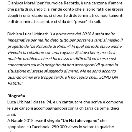
Gianluca Morelli per Yourvoice Records, è una canzone d’amore
che parla di quando ci si rende conto che si sono fatti dei grossi
sbagli in una relazione, ci si pente di determinati comportamenti
e di determinate azioni, e ci si da del “pesce” da soli.
Dichiara Luca Urbinati:
“La primavera del 2018 è stata molto
impegnativa per me, ho dato tutto per portare avanti al meglio il
progetto de “Le Rotonde di Rimini”. In quel periodo stavo anche
vivendo la relazione con una ragazza. Si stava bene, ma c’era
qualche problema che ci ha messo in difficoltà ed io ero così
concentrato sul mio progetto da non accorgermi di quanto la
situazione mi stesse sfuggendo di mano. Me ne sono accorto
quando ormai era troppo tardi, e lì ho capito che… SONO UN
PESCE!”
Biografia
Luca Urbinati, classe ’94, è un cantautore che scrive e compone
le sue canzoni accompagnandosi con la chitarra da ormai dieci
anni.
A Natale 2018 esce il singolo
“Un Natale vegano”
che
spopolare su Facebook: 250.000 views in soltanto qualche