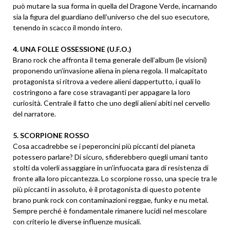
può mutare la sua forma in quella del Dragone Verde, incarnando
sia la figura del guardiano dell’universo che del suo esecutore,
tenendo in scacco il mondo intero.
4. UNA FOLLE OSSESSIONE (U.F.O.)
Brano rock che affronta il tema generale dell’album (le visioni)
proponendo un’invasione aliena in piena regola. Il malcapitato
protagonista si ritrova a vedere alieni dappertutto, i quali lo
costringono a fare cose stravaganti per appagare la loro
curiosità. Centrale il fatto che uno degli alieni abiti nel cervello
del narratore.
5. SCORPIONE ROSSO
Cosa accadrebbe se i peperoncini più piccanti del pianeta
potessero parlare? Di sicuro, sfiderebbero quegli umani tanto
stolti da volerli assaggiare in un’infuocata gara di resistenza di
fronte alla loro piccantezza. Lo scorpione rosso, una specie tra le
più piccanti in assoluto, è il protagonista di questo potente
brano punk rock con contaminazioni reggae, funky e nu metal.
Sempre perché è fondamentale rimanere lucidi nel mescolare
con criterio le diverse influenze musicali.