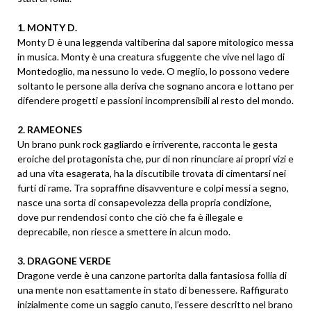
1. MONTY D.
Monty D è una leggenda valtiberina dal sapore mitologico messa
in musica. Monty è una creatura sfuggente che vive nel lago di
Montedoglio, ma nessuno lo vede. O meglio, lo possono vedere
soltanto le persone alla deriva che sognano ancora e lottano per
difendere progetti e passioni incomprensibili al resto del mondo.
2. RAMEONES
Un brano punk rock gagliardo e irriverente, racconta le gesta
eroiche del protagonista che, pur di non rinunciare ai propri vizi e
ad una vita esagerata, ha la discutibile trovata di cimentarsi nei
furti di rame. Tra sopraffine disavventure e colpi messi a segno,
nasce una sorta di consapevolezza della propria condizione,
dove pur rendendosi conto che ciò che fa è illegale e
deprecabile, non riesce a smettere in alcun modo.
3. DRAGONE VERDE
Dragone verde è una canzone partorita dalla fantasiosa follia di
una mente non esattamente in stato di benessere. Raffigurato
inizialmente come un saggio canuto, l’essere descritto nel brano