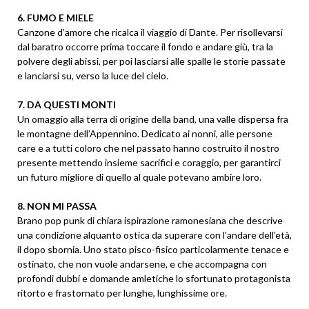
6. FUMO E MIELE
Canzone d’amore che ricalca il viaggio di Dante. Per risollevarsi
dal baratro occorre prima toccare il fondo e andare giù, tra la
polvere degli abissi, per poi lasciarsi alle spalle le storie passate
e lanciarsi su, verso la luce del cielo.
7. DA QUESTI MONTI
Un omaggio alla terra di origine della band, una valle dispersa fra
le montagne dell’Appennino. Dedicato ai nonni, alle persone
care e a tutti coloro che nel passato hanno costruito il nostro
presente mettendo insieme sacrifici e coraggio, per garantirci
un futuro migliore di quello al quale potevano ambire loro.
8. NON MI PASSA
Brano pop punk di chiara ispirazione ramonesiana che descrive
una condizione alquanto ostica da superare con l’andare dell’età,
il dopo sbornia. Uno stato pisco-fisico particolarmente tenace e
ostinato, che non vuole andarsene, e che accompagna con
profondi dubbi e domande amletiche lo sfortunato protagonista
ritorto e frastornato per lunghe, lunghissime ore.