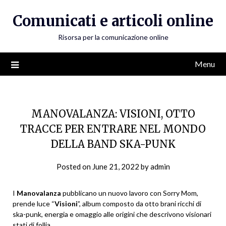
Skip
Comunicati e articoli online
to
content
Risorsa per la comunicazione online
Menu
MANOVALANZA: VISIONI, OTTO
TRACCE PER ENTRARE NEL MONDO
DELLA BAND SKA-PUNK
Posted on
June 21, 2022
by
admin
I
Manovalanza
pubblicano un nuovo lavoro con Sorry Mom,
prende luce “
Visioni
”, album composto da otto brani ricchi di
ska-punk, energia e omaggio alle origini che descrivono visionari
stati di follia.