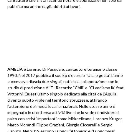
cantautore che si sta facendo notare e apprezzare non solo dal
pubblico ma anche dagli addetti ai lavori.
AMELIA
è Lorenzo Di Pasquale, cantautore teramano classe
1990. Nel 2017 pubblica il suo Ep d’esordio “Usa e getta”. L’anno
successivo rilascia due singoli, nati dalla collaborazione con lo
studio di produzione ALTI Records: “Chili” e “Ci vediamo là” feat.
Vittorini. Quest’ultimo singolo dedicato alla città de L’Aquila
diventa subito virale nel territorio abruzzese, attirando
l’attenzione dei media locali e nazionali. Nello stesso anno è
impegnato in un’intensa attività live che lo vede condividere il
palco con artisti importanti come Mirkoeilcane, Lorenzo Kruger,
Marco Morandi, Filippo Graziani, Giorgio Ciccarelli e Sergio
Caputo. Nel 2019 escono i singoli “Atomica” e “Lungomare”,