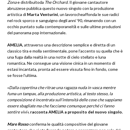
Zona
e distribuitoda
The Orchard.
Il giovane cantautore
abruzzese pubblica questo nuovo singolo con la produzione
artistica di
Marta Venturini
,
un lavorocheaffonda le sue radici
nel rock sporco e sanguigno degli anni ’90, rimanendo con un
occhio puntato sulla contemporaneità̀ e sulle ultime produzioni
del panorama pop internazionale.
AMELIA
, attraverso una descrizione semplice e diretta di un
classico tira e molla sentimentale, pone l’accento su quella che è
una fuga dalla realtà in una notte di cielo stellato e luna
romantica. Ne consegue una visione cinica in un momento di
estasi incantata, pronta ad essere vissuta fino in fondo, come
se fosse l’ultima.
«
Dalla copertina che ritrae una ragazza nuda in vasca mentre
fuma un tampax, alla produzione artistica, al testo stesso, la
composizione è incentrata sull’intensità delle cose che sappiamo
essere sbagliate ma che facciamo comunque perché ci fanno
sentire vivi»,
racconta AMELIA a proposito del nuovo singolo.
Mare Rosso
conferma le qualità compositive del giovane