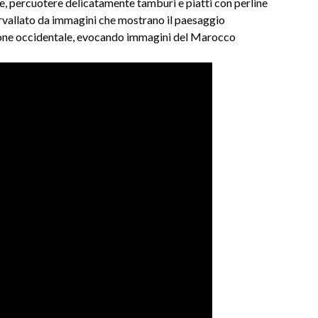
, percuotere delicatamente tamburi e piatti con perline
ervallato da immagini che mostrano il paesaggio
ppone occidentale, evocando immagini del Marocco