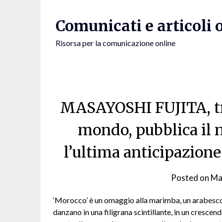
Skip
to
Comunicati e articoli 
content
Risorsa per la comunicazione online
MASAYOSHI FUJITA, tra 
mondo, pubblica il 
l’ultima anticipazione
Posted on
Ma
‘Morocco’ è un omaggio alla marimba, un arabesco e
danzano in una filigrana scintillante, in un crescen